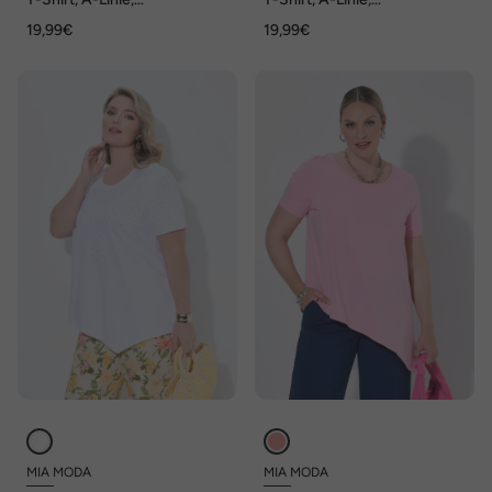
asymmetrischer Saum,
asymmetrischer Saum,
19,99€
19,99€
Blüten
Blüten
MIA MODA
MIA MODA