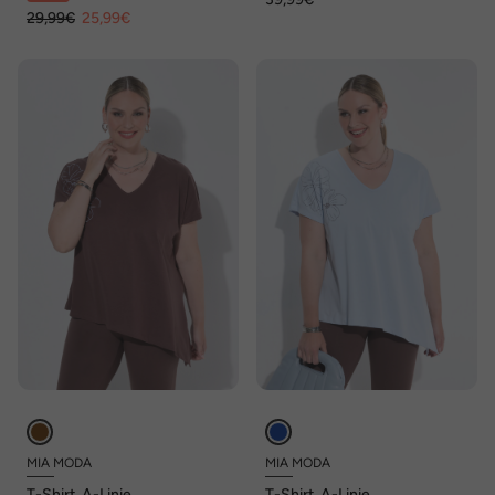
Ärmel
29,99€
25,99€
MIA MODA
MIA MODA
T-Shirt, A-Linie,
T-Shirt, A-Linie,