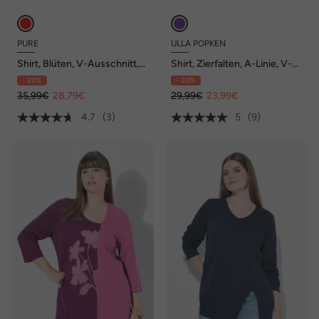
PURE
ULLA POPKEN
Shirt, Blüten, V-Ausschnitt,
Shirt, Zierfalten, A-Linie, V-
3/4-Arm, Biobaumwolle
Ausschnitt, 3/4-Arm
- 20%
- 20%
35,99€
28,79€
29,99€
23,99€
4.7
(3)
5
(9)