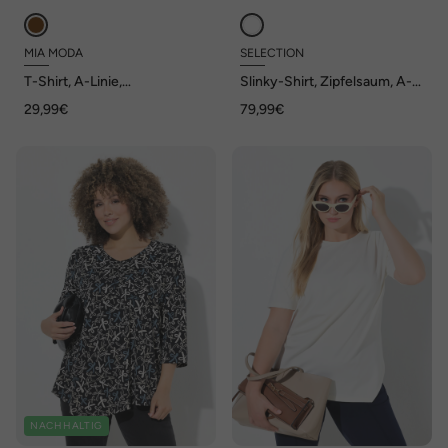
MIA MODA
SELECTION
T-Shirt, A-Linie,
Slinky-Shirt, Zipfelsaum, A-
asymmetrischer Saum, 3/4-
Linie, V-Ausschnitt, 3/4-Arm
29,99€
79,99€
Ärmel
NACHHALTIG