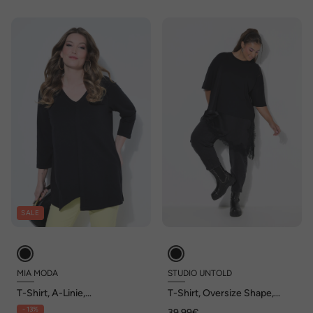
SALE
MIA MODA
STUDIO UNTOLD
T-Shirt, A-Linie,
T-Shirt, Oversize Shape,
asymmetrischer Saum, 3/4-
Satin und Spitze am Saum
- 13%
39,99€