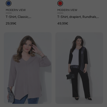
MODERN VIEW
MODERN VIEW
T-Shirt, Classic,
T-Shirt, drapiert, Rundhals,
asymmetrischer V-
Halbarm, asymmetrisch
29,99€
49,99€
Ausschnitt, Halbarm