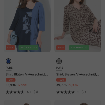
SALE
NACHHALTIG
SALE
NACHHALTIG
PURE
PURE
Shirt, Blüten, V-Ausschnitt,
Shirt, Biesen, V-Ausschnitt,
3/4-Arm, Biobaumwolle
3/4-Arm, Biobaumwolle
- 50%
- 50%
35,99€
17,99€
39,99€
19,99€
4.7
(3)
5
(2)