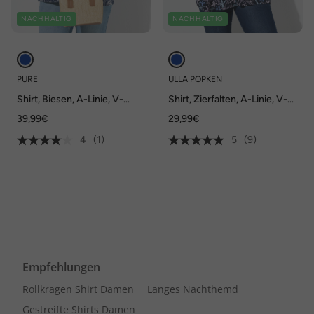
NACHHALTIG
NACHHALTIG
PURE
ULLA POPKEN
Shirt, Biesen, A-Linie, V-
Shirt, Zierfalten, A-Linie, V-
Ausschnitt, 3/4-Arm,
Ausschnitt, 3/4-Arm
39,99€
29,99€
Biobaumwolle
4
(1)
5
(9)
Empfehlungen
Rollkragen Shirt Damen
Langes Nachthemd
Gestreifte Shirts Damen