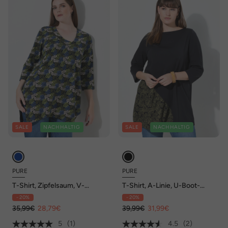
SALE
NACHHALTIG
SALE
NACHHALTIG
PURE
PURE
T-Shirt, Zipfelsaum, V-
T-Shirt, A-Linie, U-Boot-
Ausschnitt, 3/4-Arm,
Ausschnitt, 3/4-Arm,
- 20%
- 20%
Biobaumwolle
Biobaumwolle
35,99€
28,79€
39,99€
31,99€
5
(1)
4.5
(2)