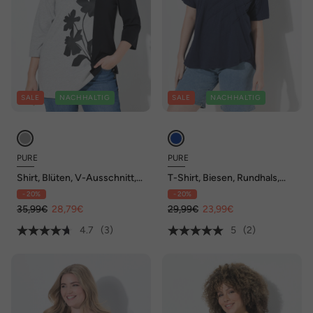
SALE
NACHHALTIG
SALE
NACHHALTIG
PURE
PURE
Shirt, Blüten, V-Ausschnitt,
T-Shirt, Biesen, Rundhals,
3/4-Arm, Biobaumwolle
Halbarm, Biobaumwolle
- 20%
- 20%
35,99€
28,79€
29,99€
23,99€
4.7
(3)
5
(2)