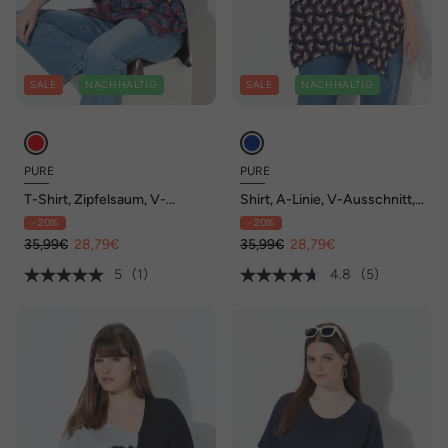
SALE
NACHHALTIG
SALE
NACHHALTIG
PURE
PURE
T-Shirt, Zipfelsaum, V-
Shirt, A-Linie, V-Ausschnitt,
Ausschnitt, 3/4-Arm,
3/4-Arm, Biobaumwolle
- 20%
- 20%
Biobaumwolle
35,99€
28,79€
35,99€
28,79€
5
(1)
4.8
(5)