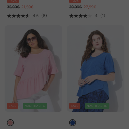
- 40%
- 30%
Halbarm
35,99€
21,59€
39,99€
27,99€
4.6
(8)
4
(1)
SALE
NACHHALTIG
SALE
NACHHALTIG