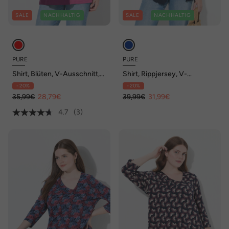
SALE
NACHHALTIG
SALE
NACHHALTIG
PURE
PURE
Shirt, Blüten, V-Ausschnitt,
Shirt, Rippjersey, V-
3/4-Arm, Biobaumwolle
Ausschnitt, Langarm,
- 20%
- 20%
Biobaumwolle
35,99€
28,79€
39,99€
31,99€
4.7
(3)