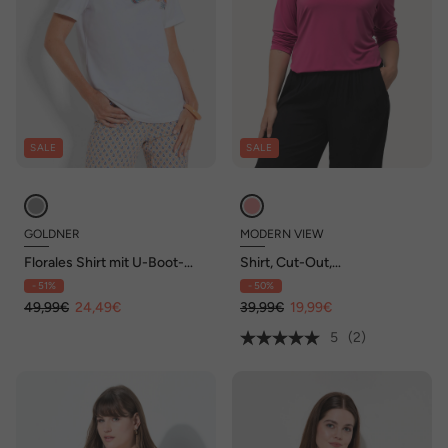
SALE
SALE
GOLDNER
MODERN VIEW
Florales Shirt mit U-Boot-
Shirt, Cut-Out,
Ausschnitt
asymmetrischer Ausschnitt,
- 51%
- 50%
Langarm
49,99€
24,49€
39,99€
19,99€
5
(2)