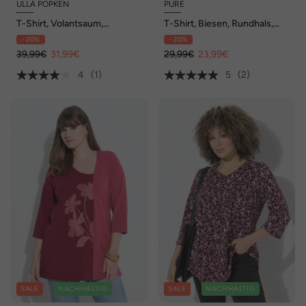
ULLA POPKEN
PURE
T-Shirt, Volantsaum,
T-Shirt, Biesen, Rundhals,
Oversized, V-Ausschnitt,
Halbarm, Biobaumwolle
- 20%
- 20%
Halbarm
39,99€
31,99€
29,99€
23,99€
4
(1)
5
(2)
SALE
NACHHALTIG
SALE
NACHHALTIG