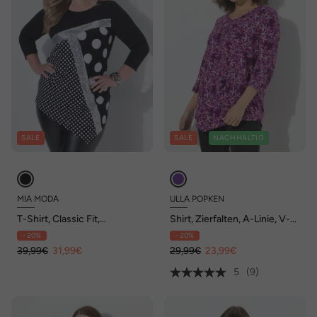
SALE
SALE
NACHHALTIG
MIA MODA
ULLA POPKEN
T-Shirt, Classic Fit,
Shirt, Zierfalten, A-Linie, V-
Ziersteinchen, Mustermix
Ausschnitt, 3/4-Arm
- 20%
- 20%
39,99€
31,99€
29,99€
23,99€
5
(9)