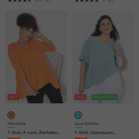
SALE
SALE
NACHHALTIG
MIA MODA
ULLA POPKEN
T-Shirt, A-Linie, Zierfalten,
T-Shirt, Volantsaum,
asymmetrischer Saum
Oversized, V-Ausschnitt,