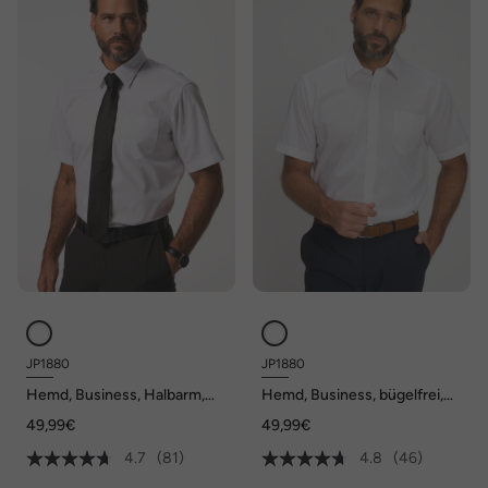
JP1880
JP1880
Hemd, Business, Halbarm,
Hemd, Business, bügelfrei,
Variokragen, bis 8XL,
Kentkragen, Halbarm,
49,99€
49,99€
Comfort Fit, EasyCare
Comfort Fit, bis 8XL
4.7
(81)
4.8
(46)