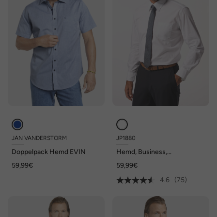
JAN VANDERSTORM
JP1880
Doppelpack Hemd EVIN
Hemd, Business,
Variokragen, Comfort Fit, bis
59,99€
59,99€
8XL
4.6
(75)