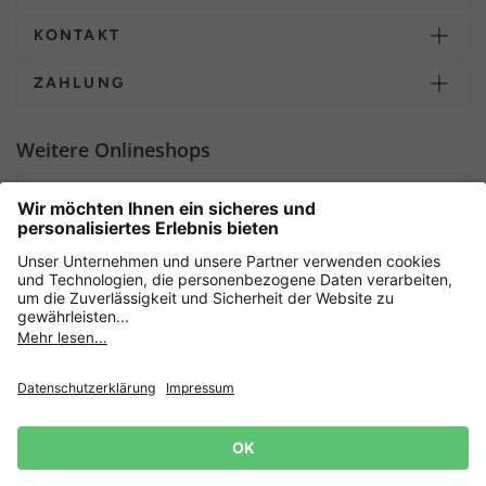
KONTAKT
ZAHLUNG
Weitere Onlineshops
Deutschland
Sicher einkaufen mit
Newsletter
Datenschutz
AGB
Widerrufsrecht
Lieferbedingungen
Jetzt
anmelden
und 15%
Impressum
Rabatt sichern! 👈