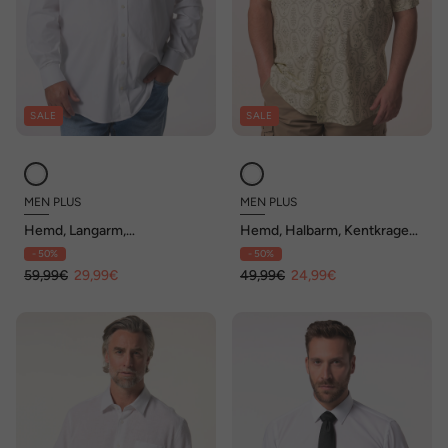
SALE
SALE
MEN PLUS
MEN PLUS
Hemd, Langarm,
Hemd, Halbarm, Kentkragen,
Buttondown-Kragen,
Print, Comfort Fit, bis 8 XL
- 50%
- 50%
Comfort Fit, bis 8 XL
59,99€
29,99€
49,99€
24,99€