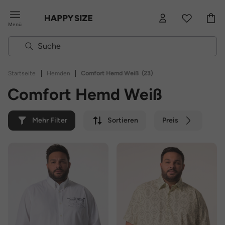
Menü
|
|
Startseite
Hemden
Comfort Hemd Weiß
(23)
Comfort Hemd Weiß
Mehr Filter
Sortieren
Preis
Farbe
Marke
Nachhaltig