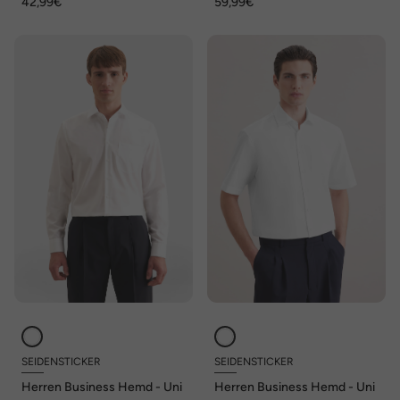
42,99€
59,99€
Kentkragen, Comfort Fit, bis
8XL
SEIDENSTICKER
SEIDENSTICKER
Herren Business Hemd - Uni
Herren Business Hemd - Uni