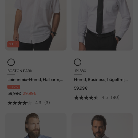
SALE
BOSTON PARK
JP1880
Leinenmix-Hemd, Halbarm,
Hemd, Business, bügelfrei,
Streifen, Kentkragen,
Kentkragen, Langarm,
- 50%
59,99€
Comfort Fit, bis 8 XL
Comfort Fit, bis 8XL
59,99€
29,99€
4.5
(80)
4.3
(3)