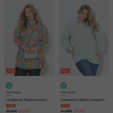
SALE
SALE
MIA MODA
MIA MODA
Longbluse, Paisleymuster,
Sweatshirt, Ballon-Langarm
Hemdkragen, Langarm
mit glitzernder Applikation
- 13%
- 11%
29,99€
25,99€
44,99€
39,99€