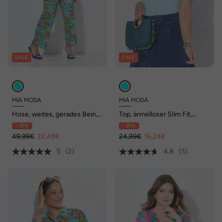
SALE
SALE
MIA MODA
MIA MODA
Hose, weites, gerades Bein,
Top, ärmelloser Slim Fit,
Insel-Muster
Ziernieten, Spitze
- 35%
- 35%
49,99€
32,49€
24,99€
16,24€
5
(2)
4.8
(5)