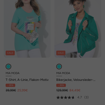
SALE
SALE
MIA MODA
MIA MODA
T-Shirt, A-Linie, Flakon-Motiv
Bikerjacke, Veloursleder-
Optik, Revrskragen
- 35%
- 35%
39,99€
25,99€
129,99€
84,49€
4.7
(3)