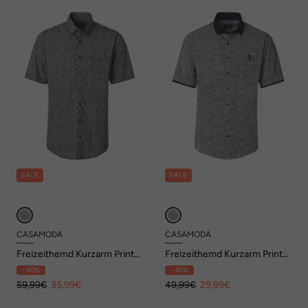
SALE
SALE
CASAMODA
CASAMODA
Freizeithemd Kurzarm Print
Freizeithemd Kurzarm Print
Casual Fit
Casual Fit
- 40%
- 40%
59,99€
35,99€
49,99€
29,99€