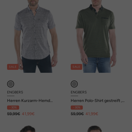
SALE
SALE
ENGBERS
ENGBERS
Herren Kurzarm-Hemd
Herren Polo-Shirt gestreift ,
regular , Marineblau
Khaki
- 30%
- 30%
59,99€
41,99€
59,99€
41,99€