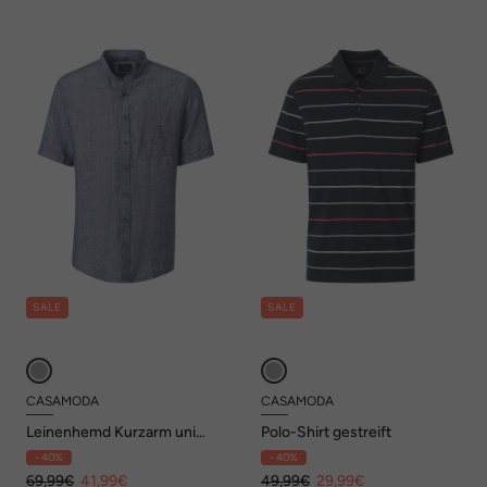
SALE
SALE
CASAMODA
CASAMODA
Leinenhemd Kurzarm uni
Polo-Shirt gestreift
Casual Fit
- 40%
- 40%
69,99€
41,99€
49,99€
29,99€