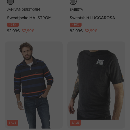
JAN VANDERSTORM
BABISTA
Sweatjacke HALSTROM
Sweatshirt LUCCAROSA
- 38%
- 36%
92,99€
57,99€
82,99€
52,99€
SALE
SALE