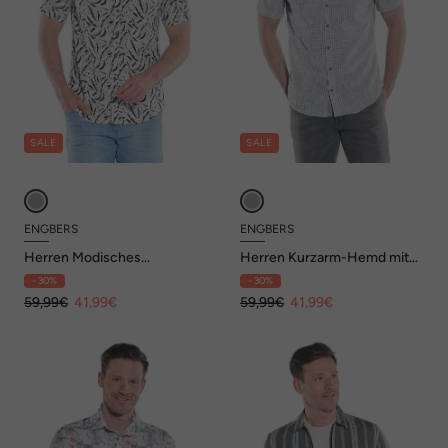
SALE
SALE
ENGBERS
ENGBERS
Herren Modisches
Herren Kurzarm-Hemd mit
Kurzarmhemd , Grau
Leinenanteil , Anthrazit
- 30%
- 30%
59,99€
41,99€
59,99€
41,99€