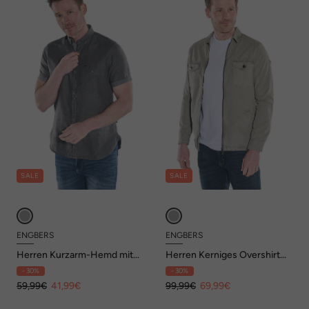
SALE
SALE
ENGBERS
ENGBERS
Herren Kurzarm-Hemd mit
Herren Kerniges Overshirt
Leinenanteil , Anthrazit
mit Zipper , Khaki
- 30%
- 30%
59,99€
41,99€
99,99€
69,99€