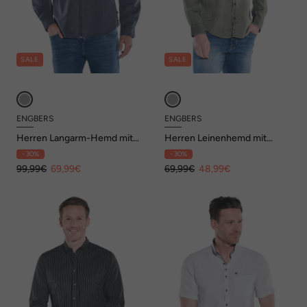
SALE
SALE
ENGBERS
ENGBERS
Herren Langarm-Hemd mit
Herren Leinenhemd mit
Leinenanteil , Marineblau
gewaschener Optik , Khaki
- 30%
- 30%
99,99€
69,99€
69,99€
48,99€