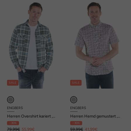
SALE
SALE
ENGBERS
ENGBERS
Herren Overshirt kariert ,
Herren Hemd gemustert ,
Khaki
Khaki
- 30%
- 30%
79,99€
55,99€
59,99€
41,99€