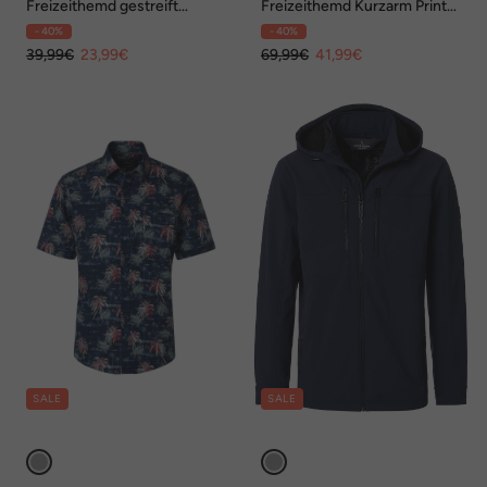
Freizeithemd gestreift
Freizeithemd Kurzarm Print
Comfort Fit
Casual Fit
- 40%
- 40%
39,99€
23,99€
69,99€
41,99€
SALE
SALE