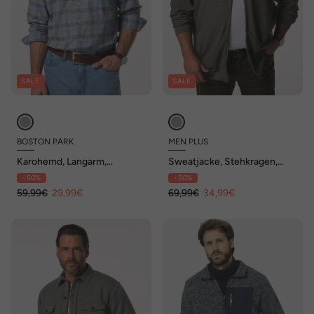
SALE
SALE
BOSTON PARK
MEN PLUS
Karohemd, Langarm,
Sweatjacke, Stehkragen,
Kentkragen, Comfort Fit, bis
Zipper, bis 8 XL
- 50%
- 50%
8 XL
59,99€
29,99€
69,99€
34,99€