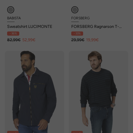
BABISTA
FORSBERG
Sweatshirt LUCIMONTE
FORSBERG Ragnarson T-
Shirt mit Brusttasche
- 36%
- 33%
82,99€
52,99€
29,99€
19,99€