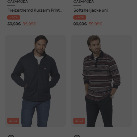
CASAMODA
CASAMODA
Freizeithemd Kurzarm Print
Softshelljacke uni
Casual Fit
- 40%
- 40%
59,99€
35,99€
99,99€
59,99€
SALE
SALE