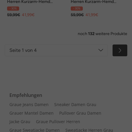
Herren Kurzarm-Hemd
Herren Kurzarm-Hemd
gemustert , Khaki
gestreift , Khaki
- 30%
- 30%
59,99€
41,99€
59,99€
41,99€
noch
132
weitere Produkte
Seite 1 von 4
Empfehlungen
Graue Jeans Damen
Sneaker Damen Grau
Grauer Mantel Damen
Pullover Grau Damen
Jacke Grau
Graue Pullover Herren
Graue Sweatjacke Damen
Sweatjacke Herren Grau