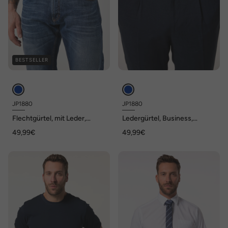
BESTSELLER
JP1880
JP1880
Flechtgürtel, mit Leder,
Ledergürtel, Business,
Stetchkomfort, bis 170 cm
echtes Vollrind-Leder, bis
49,99€
49,99€
170cm