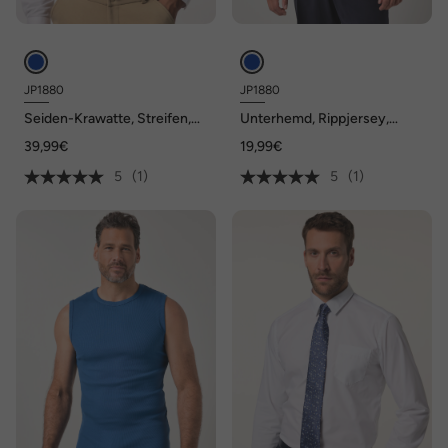
JP1880
JP1880
Seiden-Krawatte, Streifen,
Unterhemd, Rippjersey,
Extralänge, 6cm breit
breite Träger, bis 8 XL
39,99€
19,99€
5
(1)
5
(1)