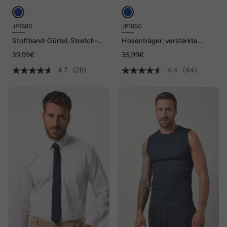
JP1880
JP1880
Stoffband-Gürtel, Stretch-
Hosenträger, verstärkte
Komfort
Clips, längenverstellbar
39,99€
35,99€
4.7
(26)
4.4
(44)