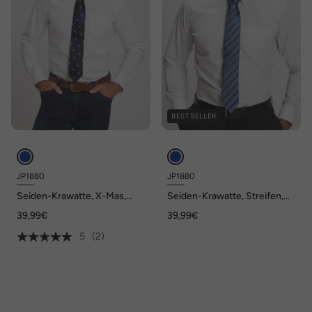
BESTSELLER
JP1880
JP1880
Seiden-Krawatte, X-Mas,
Seiden-Krawatte, Streifen,
Santa Claus Muster, ca. 7.5
Extralänge, 7,5 cm breit
39,99€
39,99€
cm breit
5
(2)