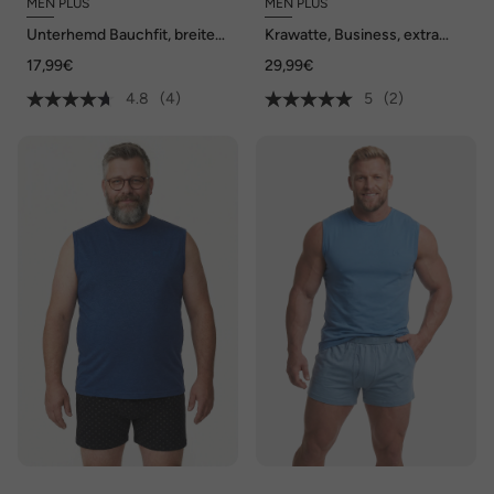
MEN PLUS
MEN PLUS
Unterhemd Bauchfit, breite
Krawatte, Business, extra
Träger, bis 8 XL
lang, 7,5 cm breit
17,99€
29,99€
4.8
(4)
5
(2)