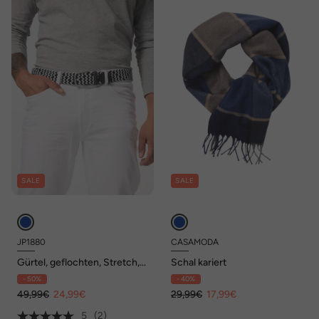
SALE
SALE
JP1880
CASAMODA
Gürtel, geflochten, Stretch,
Schal kariert
Metallic-Schließe, bis Gr. 170
- 50%
- 40%
49,99€
24,99€
29,99€
17,99€
5
(2)