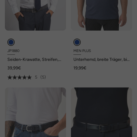
JP1880
MEN PLUS
Seiden-Krawatte, Streifen,
Unterhemd, breite Träger, bis
Extralänge, 7,5 cm breit
8 XL
39,99€
19,99€
5
(5)