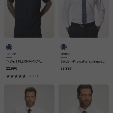
JP1880
JP1880
T-Shirt FLEXNAMIC®,
Seiden-Krawatte, schmale
Halbarm, bis 8 XL
Streifen, Extralänge, 6cm
22,99€
39,99€
breit
5
(2)