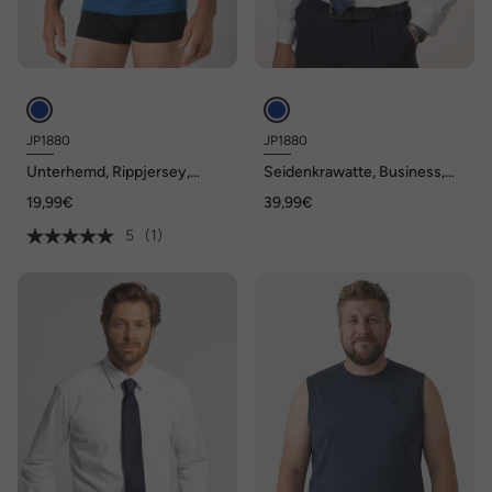
JP1880
JP1880
Unterhemd, Rippjersey,
Seidenkrawatte, Business,
breite Träger, bis 8 XL
Blumenmuster, extra lang 7,5
19,99€
39,99€
cm breit
5
(1)