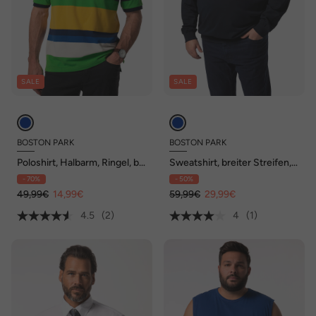
SALE
SALE
BOSTON PARK
BOSTON PARK
Poloshirt, Halbarm, Ringel, bis
Sweatshirt, breiter Streifen,
84/86
Stehkragen, bis 84/86
- 70%
- 50%
49,99€
14,99€
59,99€
29,99€
4.5
(2)
4
(1)