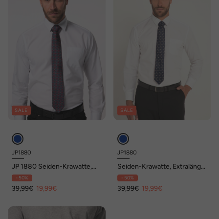
SALE
SALE
JP1880
JP1880
JP 1880 Seiden-Krawatte,
Seiden-Krawatte, Extralänge,
Muster, extra lang
7,5 cm breit
- 50%
- 50%
39,99€
19,99€
39,99€
19,99€