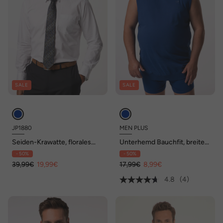
SALE
SALE
JP1880
MEN PLUS
Seiden-Krawatte, florales
Unterhemd Bauchfit, breite
Muster, Extralänge, 7,5 cm
Träger, bis 8 XL
- 50%
- 50%
breit
39,99€
19,99€
17,99€
8,99€
4.8
(4)