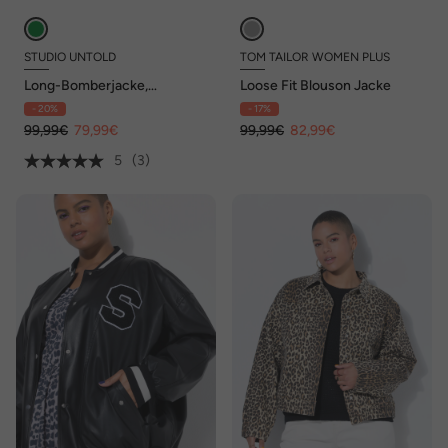
STUDIO UNTOLD
TOM TAILOR WOMEN PLUS
Long-Bomberjacke,
Loose Fit Blouson Jacke
oversized, Collegekragen
- 20%
- 17%
99,99€
79,99€
99,99€
82,99€
5
(3)