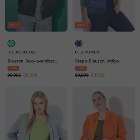
SALE
SALE
STUDIO UNTOLD
ULLA POPKEN
Blouson, Boxy oversized
Stepp-Blouson, Indigo-
Shape, Lederoptik
Färbung, Stehkragen,
- 11%
- 11%
Langarm
99,99€
88,99€
99,99€
88,99€