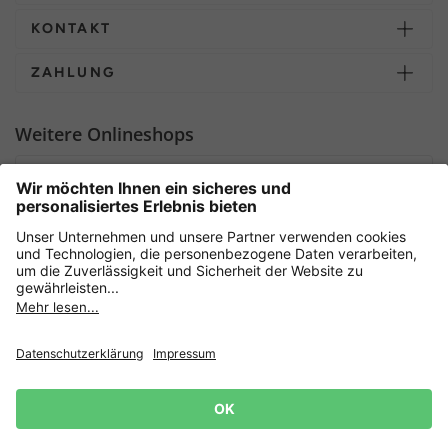
KONTAKT
ZAHLUNG
Weitere Onlineshops
Deutschland
Sicher einkaufen mit
Newsletter
Datenschutz
AGB
Widerrufsrecht
Lieferbedingungen
Jetzt
anmelden
und 15%
Impressum
Rabatt sichern! 👈