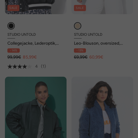
SALE
SALE
STUDIO UNTOLD
STUDIO UNTOLD
Collegejacke, Lederoptik,
Leo-Blouson, oversized,
Streifenbündchen
Hemdkragen, elastische
- 14%
- 13%
Abschlüsse
99,99€
85,99€
69,99€
60,99€
4
(1)