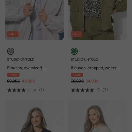
SALE
SALE
STUDIO UNTOLD
STUDIO UNTOLD
Blouson, oversized,
Blouson, cropped, weiter
glänzende Qualität
Langarm, Seiteneinsatz
- 50%
- 50%
99,99€
49,99€
69,99€
34,99€
4
(1)
5
(3)