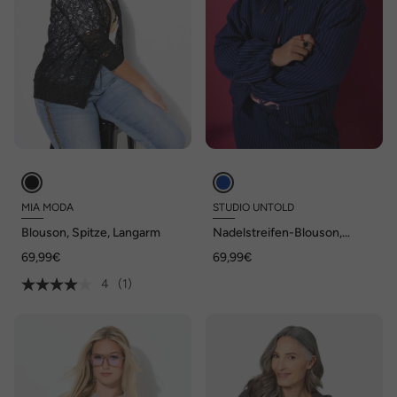
MIA MODA
STUDIO UNTOLD
Blouson, Spitze, Langarm
Nadelstreifen-Blouson,
oversized, Hemdkragen,
69,99€
69,99€
Ballonärmel
4
(1)