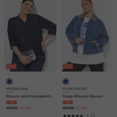
SALE
SALE
MODERN VIEW
STUDIO UNTOLD
Blouson, leicht transparent,
Stepp-Blouson, Blouson
V-Ausschnitt, 3/4-Arm
Shape, Leo-Fleecekragen
- 34%
- 31%
69,99€
45,99€
89,99€
61,99€
5
(1)