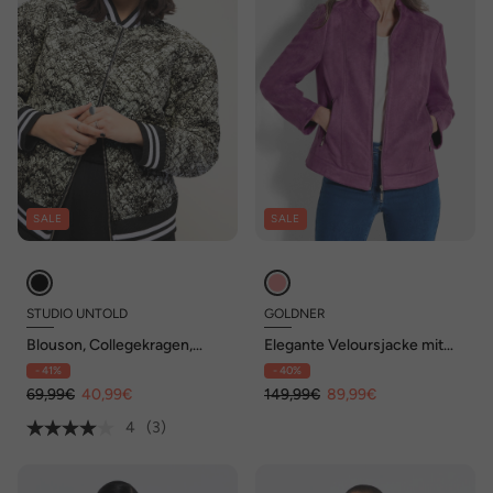
SALE
SALE
STUDIO UNTOLD
GOLDNER
Blouson, Collegekragen,
Elegante Veloursjacke mit
Rautenstepp, Print
Stehkragen
- 41%
- 40%
69,99€
40,99€
149,99€
89,99€
4
(3)