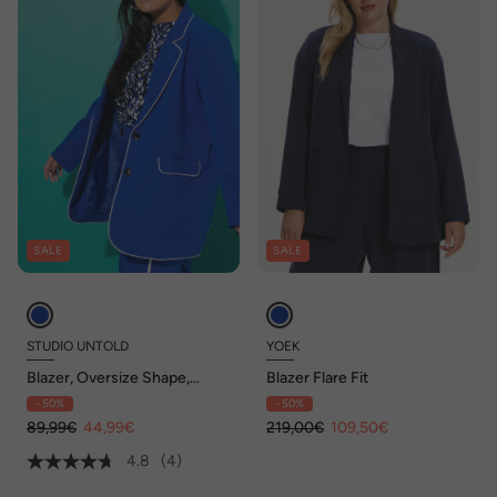
SALE
SALE
STUDIO UNTOLD
YOEK
Blazer, Oversize Shape,
Blazer Flare Fit
Piping
- 50%
- 50%
89,99€
44,99€
219,00€
109,50€
4.8
(4)