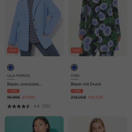
SALE
SALE
ULLA POPKEN
YOEK
Blazer, oversized,
Blazer mit Druck
Reverskragen,
- 50%
- 50%
Knopfverschluss
99,99€
49,99€
219,00€
109,50€
4.6
(25)