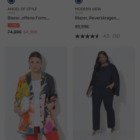
ANGEL OF STYLE
MODERN VIEW
Blazer, offene Form,
Blazer, Reverskragen,
Reverskragen, Langarm
Seitenschlitze, 3/4-Arm
- 13%
89,99€
74,99€
64,99€
4.5
(12)