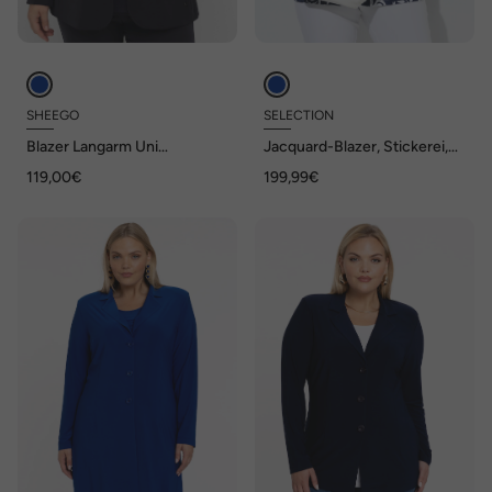
SHEEGO
SELECTION
Blazer Langarm Uni
Jacquard-Blazer, Stickerei,
Reverskragen
Reverskragen,
119,00€
199,99€
Knopfverschluss