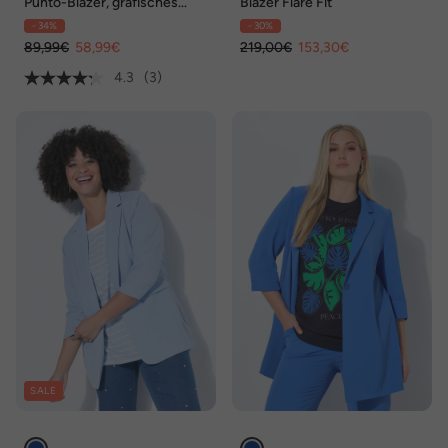
Punto-Blazer, grafisches
Blazer Flare Fit
Muster, Reverskragen
- 34%
- 30%
89,99€
58,99€
219,00€
153,30€
4.3
(3)
SALE