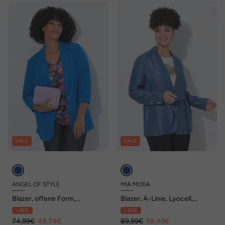
SALE
SALE
ANGEL OF STYLE
MIA MODA
Blazer, offene Form,
Blazer, A-Linie, Lyocell,
Reverskragen, Langarm
Taillen-Tunnelzug
- 35%
- 35%
74,99€
48,74€
89,99€
58,49€