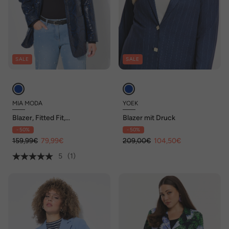
SALE
SALE
MIA MODA
YOEK
Blazer, Fitted Fit,
Blazer mit Druck
Schlangenoptik
- 50%
- 50%
159,99€
79,99€
209,00€
104,50€
5
(1)