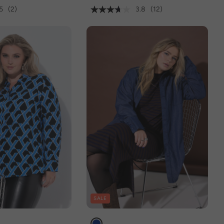
5
(2)
3.8
(12)
SALE