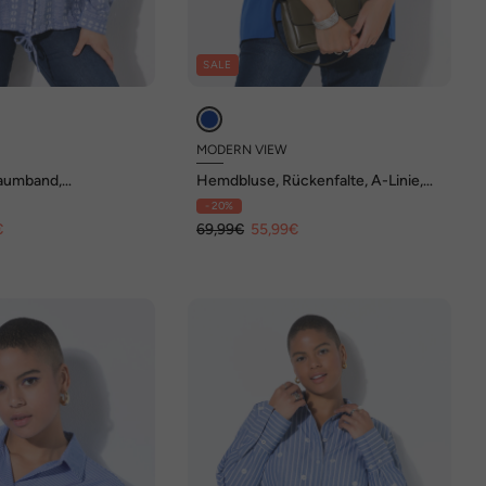
SALE
MODERN VIEW
aumband,
Hemdbluse, Rückenfalte, A-Linie,
Langarm
Hemdkragen, 3/4-Arm
- 20%
€
69,99€
55,99€