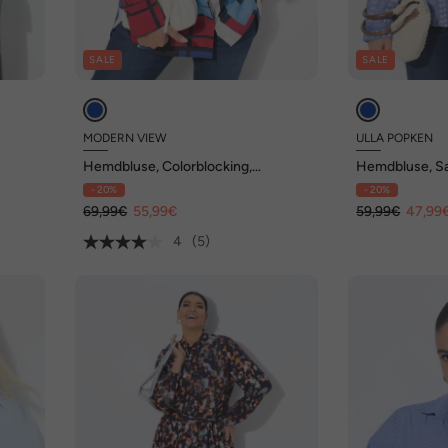
SALE
SALE
MODERN VIEW
ULLA POPKEN
Hemdbluse, Colorblocking,
Hemdbluse, S
Oversized, Hemdkragen, Langarm
Hemdkragen, 
- 20%
- 20%
69,99€
55,99€
59,99€
47,99
4
(5)