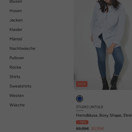
Blusen
Hosen
Jacken
Kleider
Mäntel
Nachtwäsche
Pullover
Röcke
Shirts
SALE
Sweatshirts
Westen
Wäsche
STUDIO UNTOLD
Hemdbluse, Boxy Shape, Strei
Glitzersteinchen, Langarm
- 56%
69,99€
30,99€