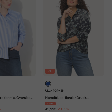
SALE
ULLA POPKEN
reifenmix, Oversized,
Hemdbluse, floraler Druck,
Langarm
Hemdkragen, Langarm
- 40%
€
49,99€
29,99€