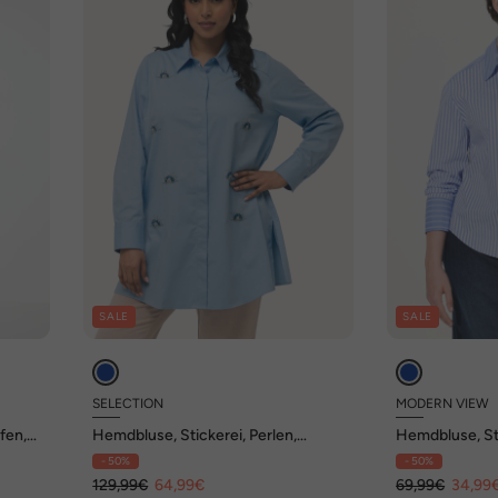
SALE
SALE
SELECTION
MODERN VIEW
fen,
Hemdbluse, Stickerei, Perlen,
Hemdbluse, St
Hemdkragen, Langarm
Hemdkragen, 
- 50%
- 50%
129,99€
64,99€
69,99€
34,99