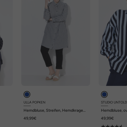
ULLA POPKEN
STUDIO UNTOL
Hemdbluse, Streifen, Hemdkragen,
Hemdbluse, ov
rm
A-Linie, Langarm
Streifen, Lang
49,99€
49,99€