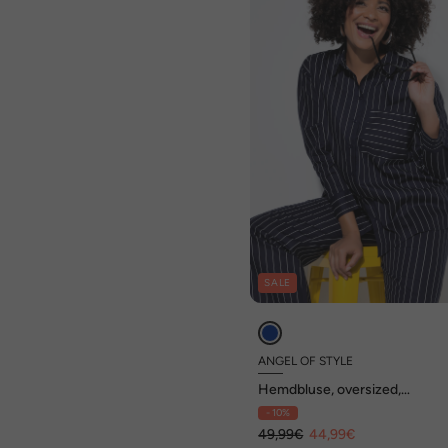
SALE
ANGEL OF STYLE
Hemdbluse, oversized,
Nadelstreifen, Herzen, Langa
- 10%
49,99€
44,99€