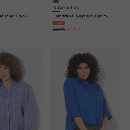
STUDIO UNTOLD
afischer Druck,
Hemdbluse, oversized, Denim-
Langarm
Optik, Ärmel raffbar
- 20%
€
59,99€
47,99€