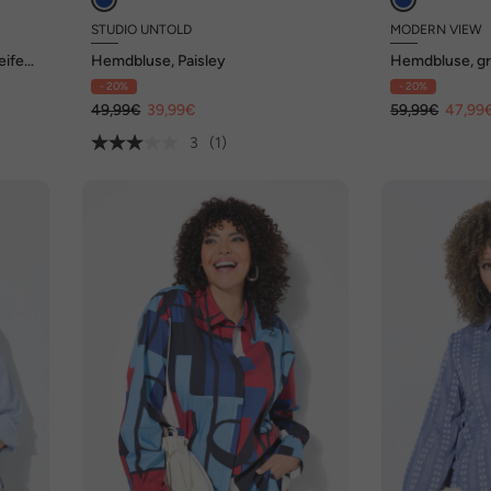
STUDIO UNTOLD
MODERN VIEW
ifen,
Hemdbluse, Paisley
Hemdbluse, gr
Hemdkragen, 
- 20%
- 20%
49,99€
39,99€
59,99€
47,99
3
(1)