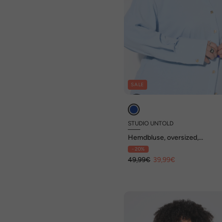
SALE
STUDIO UNTOLD
Hemdbluse, oversized,
Schmuckknöpfe
- 20%
49,99€
39,99€