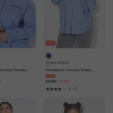
SALE
D
STUDIO UNTOLD
rsized, Streifen,
Hemdbluse, Oversize Shape,
che
Streifen, Pailletten
- 17%
€
59,99€
49,99€
4
(1)