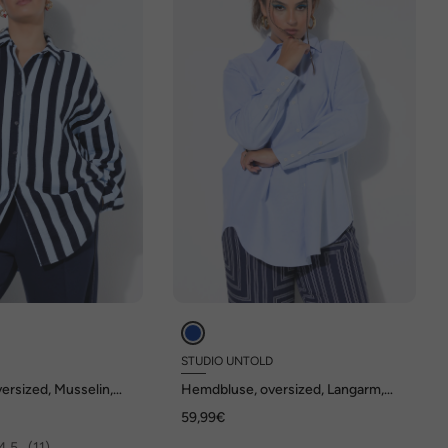
D
STUDIO UNTOLD
ersized, Musselin,
Hemdbluse, oversized, Langarm,
arm
gerundeter Saum
59,99€
4.5
(11)