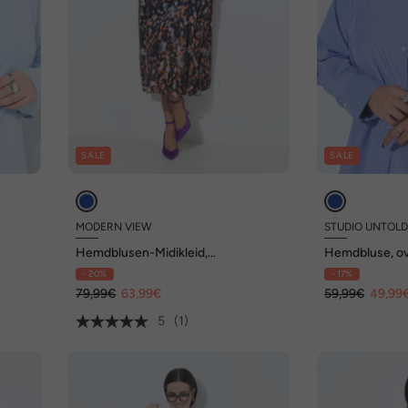
SALE
SALE
MODERN VIEW
STUDIO UNTOL
Hemdblusen-Midikleid,
Hemdbluse, ove
Hemdkragen, Langarm, Taschen
bestickte Tas
- 20%
- 17%
79,99€
63,99€
59,99€
49,99
5
(1)