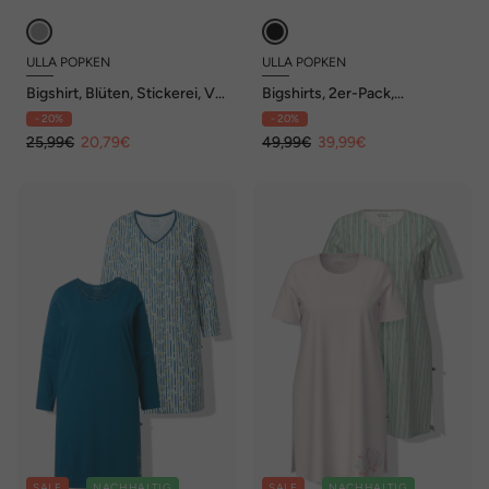
ULLA POPKEN
ULLA POPKEN
Bigshirt, Blüten, Stickerei, V-
Bigshirts, 2er-Pack,
Ausschnitt, Halbarm
Rundhals/V-Ausschnitt,
- 20%
- 20%
Langarm
25,99€
20,79€
49,99€
39,99€
SALE
NACHHALTIG
SALE
NACHHALTIG