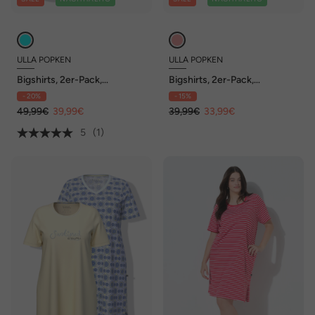
ULLA POPKEN
ULLA POPKEN
Bigshirts, 2er-Pack,
Bigshirts, 2er-Pack,
Rundhals/Herzausschnitt,
Streifen/Hase, Rundhals,
- 20%
- 15%
Langarm
Halbarm
49,99€
39,99€
39,99€
33,99€
5
(1)