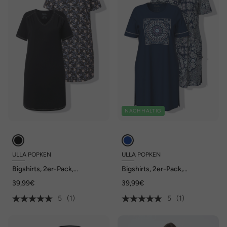
NACHHALTIG
ULLA POPKEN
ULLA POPKEN
Bigshirts, 2er-Pack,
Bigshirts, 2er-Pack,
Blätter/uni, V-Ausschnitt,
Rundhalsausschnitt, Halbarm
39,99€
39,99€
Halbarm
5
(1)
5
(1)