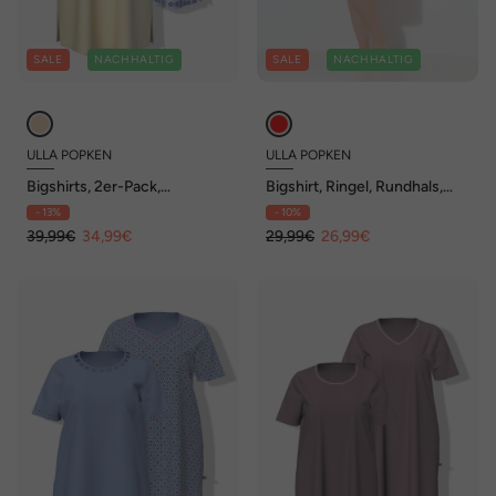
SALE
NACHHALTIG
SALE
NACHHALTIG
ULLA POPKEN
ULLA POPKEN
Bigshirts, 2er-Pack,
Bigshirt, Ringel, Rundhals,
Rundhals/V-Ausschnitt,
Halbarm, Biobaumwolle
- 13%
- 10%
Halbarm
39,99€
34,99€
29,99€
26,99€