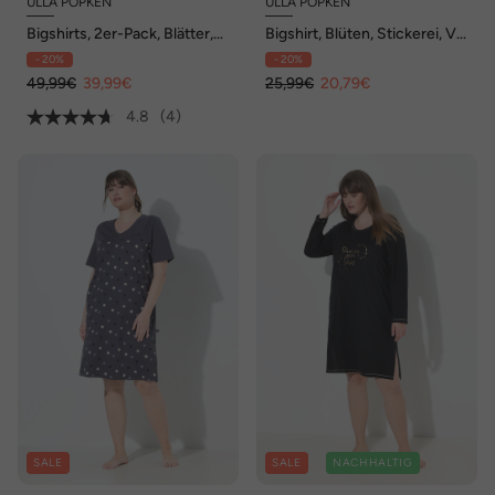
ULLA POPKEN
ULLA POPKEN
Bigshirts, 2er-Pack, Blätter,
Bigshirt, Blüten, Stickerei, V-
Rundhals/ V-Ausschnitt
Ausschnitt, Halbarm
- 20%
- 20%
49,99€
39,99€
25,99€
20,79€
4.8
(4)
SALE
SALE
NACHHALTIG