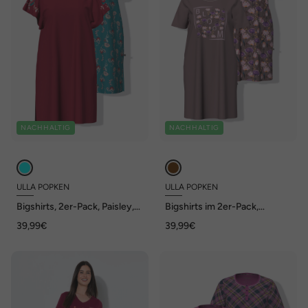
NACHHALTIG
NACHHALTIG
ULLA POPKEN
ULLA POPKEN
Bigshirts, 2er-Pack, Paisley,
Bigshirts im 2er-Pack,
V-Ausschnitt, Flügelärmel
Rundhals-/Tunika-
39,99€
39,99€
Ausschnitt, Halbarm