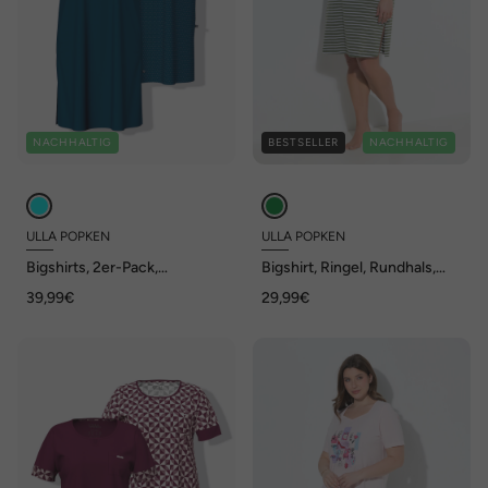
NACHHALTIG
BESTSELLER
NACHHALTIG
ULLA POPKEN
ULLA POPKEN
Bigshirts, 2er-Pack,
Bigshirt, Ringel, Rundhals,
Rundhals/V-Ausschnitt,
Halbarm, Biobaumwolle
39,99€
29,99€
Halbarm