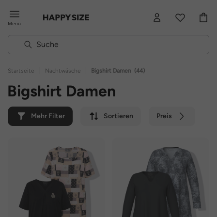
Menü
|
|
Startseite
Nachtwäsche
Bigshirt Damen
(44)
Bigshirt Damen
Mehr Filter
Sortieren
Preis
Farbe
Marke
Nachhaltig