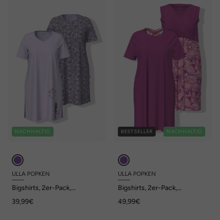
NACHHALTIG
BESTSELLER
NACHHALTIG
ULLA POPKEN
ULLA POPKEN
Bigshirts, 2er-Pack,
Bigshirts, 2er-Pack,
Tunika-/Herzausschnitt,
Rundhals/V-Ausschnitt,
39,99€
49,99€
Halbarm
Halbarm