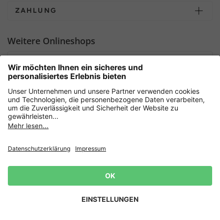
ZAHLUNG
Weitere Onlineshops
Deutschland
Sicher einkaufen mit
Newsletter
Datenschutz
AGB
Widerrufsrecht
Lieferbedingungen
Jetzt
anmelden
und 15%
Impressum
Rabatt sichern! 👈
Zur Anmeldung