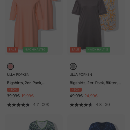
SALE
NACHHALTIG
SALE
NACHHALTIG
ULLA POPKEN
ULLA POPKEN
Bigshirts, 2er-Pack,
Bigshirts, 2er-Pack, Blüten,
Rundhals/ V-Ausschnitt,
U-Boot-Ausschnitt, Halbarm
- 50%
- 50%
3/4-Arm
39,99€
19,99€
49,99€
24,99€
4.7
(29)
4.8
(6)