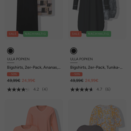
SALE
NACHHALTIG
SALE
NACHHALTIG
ULLA POPKEN
ULLA POPKEN
Bigshirts, 2er-Pack, Ananas,
Bigshirts, 2er-Pack, Tunika-
Halbarm, Carree-/V-
Ausschnitt, Langarm
- 50%
- 50%
Ausschnitt
49,99€
24,99€
49,99€
24,99€
4.2
(4)
4.7
(6)