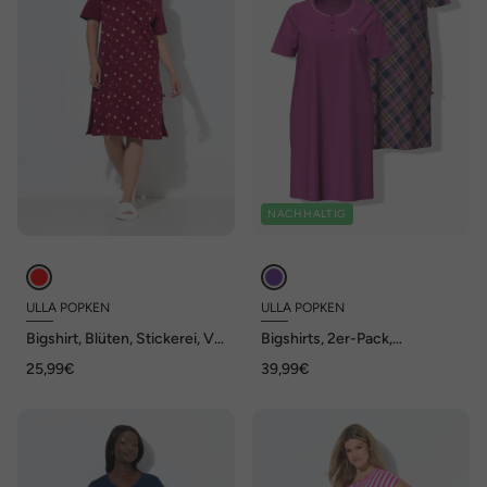
NACHHALTIG
ULLA POPKEN
ULLA POPKEN
Bigshirt, Blüten, Stickerei, V-
Bigshirts, 2er-Pack,
Ausschnitt, Halbarm
Karo/Paisley, Rundhals,
25,99€
39,99€
Halbarm