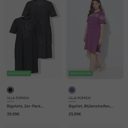
NACHHALTIG
NACHHALTIG
ULLA POPKEN
ULLA POPKEN
Bigshirts, 2er-Pack,
Bigshirt, Blütenstreifen,
Ziersteine/Safari, Rundhals,
Rundhals, Volant-Halbarm
39,99€
29,99€
Halbarm