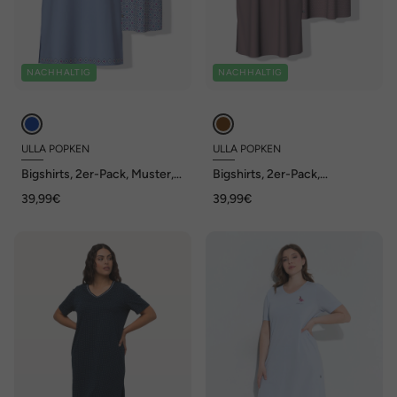
NACHHALTIG
NACHHALTIG
ULLA POPKEN
ULLA POPKEN
Bigshirts, 2er-Pack, Muster,
Bigshirts, 2er-Pack,
Rundhals, Halbarm
Rundhals/V-Ausschnitt,
39,99€
39,99€
Halbarm