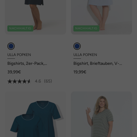
NACHHALTIG
NACHHALTIG
ULLA POPKEN
ULLA POPKEN
Bigshirts, 2er-Pack,
Bigshirt, Brieftauben, V-
Rundhals/V-Ausschnitt,
Ausschnitt, Halbarm
39,99€
19,99€
Halbarm
4.6
(65)