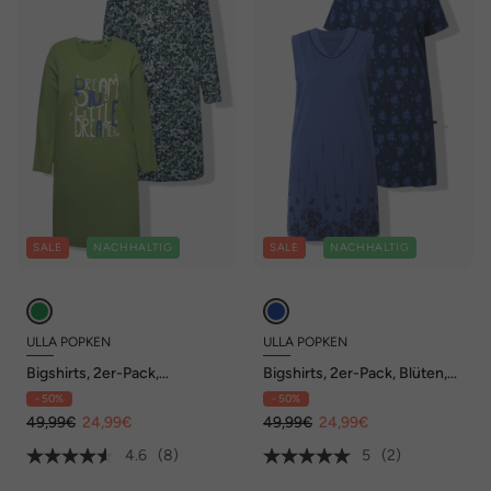
SALE
NACHHALTIG
SALE
NACHHALTIG
ULLA POPKEN
ULLA POPKEN
Bigshirts, 2er-Pack,
Bigshirts, 2er-Pack, Blüten,
Rundhals/V-Ausschnitt,
V-Ausschnitt, Halbarm/
- 50%
- 50%
Langarm
ärmellos
49,99€
24,99€
49,99€
24,99€
4.6
(8)
5
(2)