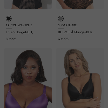
TRUYOU WÃ¤SCHE
SUGARSHAPE
TruYou Bügel-BH,
BH VOILÀ Plunge-BHs
Hahnentritt-Muster, Spitze
Bügel-BHs,Schalen-BHs,T-
39,99€
69,99€
Shirt-BHs