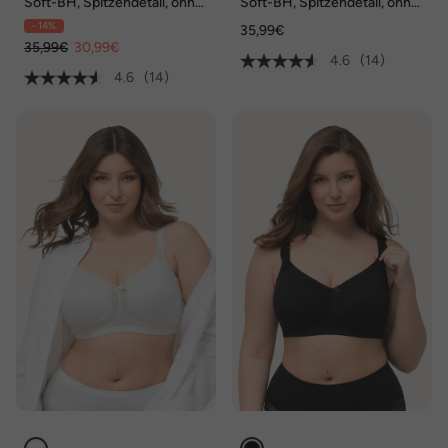
Soft-BH, Spitzendetail, ohne
Soft-BH, Spitzendetail, ohne
Bügel, Cup C - E
Bügel, Cup C - E
- 14%
35,99€
35,99€
30,99€
4.6
(14)
4.6
(14)