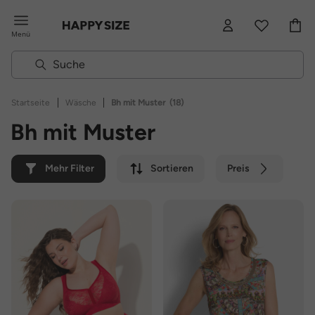
Menü
|
|
Startseite
Wäsche
Bh mit Muster
(18)
Bh mit Muster
Mehr Filter
Sortieren
Preis
Farbe
Marke
Nachhaltig