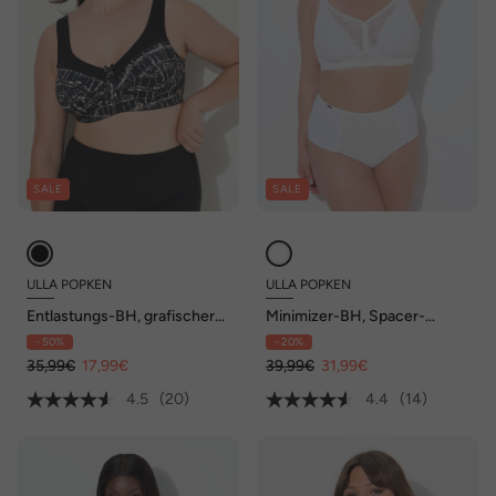
SALE
SALE
ULLA POPKEN
ULLA POPKEN
Entlastungs-BH, grafischer
Minimizer-BH, Spacer-
Druck, ohne Bügel, Cup C - F
Schalen, ohne Bügel, Cup C-
- 50%
- 20%
E
35,99€
17,99€
39,99€
31,99€
4.5
(20)
4.4
(14)