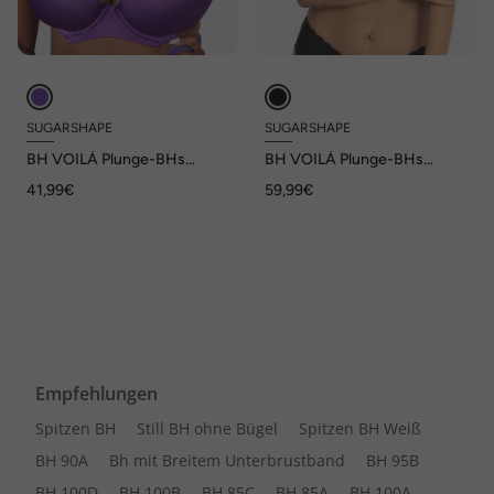
SUGARSHAPE
SUGARSHAPE
BH VOILÀ Plunge-BHs
BH VOILÀ Plunge-BHs
Bügel-BHs,Schalen-BHs,T-
Bügel-BHs,Schalen-BHs,T-
41,99€
59,99€
Shirt-BHs
Shirt-BHs
Empfehlungen
Spitzen BH
Still BH ohne Bügel
Spitzen BH Weiß
BH 90A
Bh mit Breitem Unterbrustband
BH 95B
BH 100D
BH 100B
BH 85C
BH 85A
BH 100A