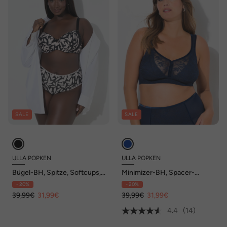
SALE
SALE
ULLA POPKEN
ULLA POPKEN
Bügel-BH, Spitze, Softcups,
Minimizer-BH, Spacer-
Cup B - F
Schalen, ohne Bügel, Cup C-
- 20%
- 20%
E
39,99€
31,99€
39,99€
31,99€
4.4
(14)