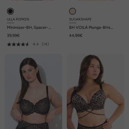
ULLA POPKEN
SUGARSHAPE
Minimizer-BH, Spacer-
BH VOILÀ Plunge-BHs
Schalen, ohne Bügel, Cup C-
Bügel-BHs,Schalen-BHs,T-
39,99€
44,99€
E
Shirt-BHs
4.4
(14)