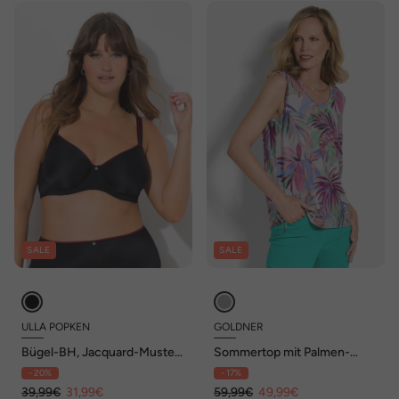
SALE
SALE
ULLA POPKEN
GOLDNER
Bügel-BH, Jacquard-Muster,
Sommertop mit Palmen-
Spacer-Schale, Cup C - D
Muster
- 20%
- 17%
39,99€
31,99€
59,99€
49,99€