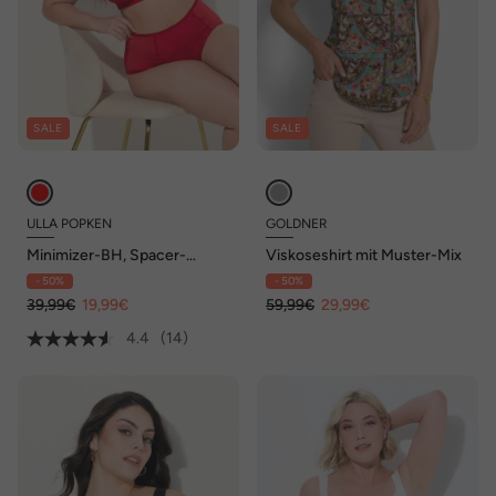
SALE
SALE
ULLA POPKEN
GOLDNER
Minimizer-BH, Spacer-
Viskoseshirt mit Muster-Mix
Schalen, ohne Bügel, Cup C-
- 50%
- 50%
E
39,99€
19,99€
59,99€
29,99€
4.4
(14)