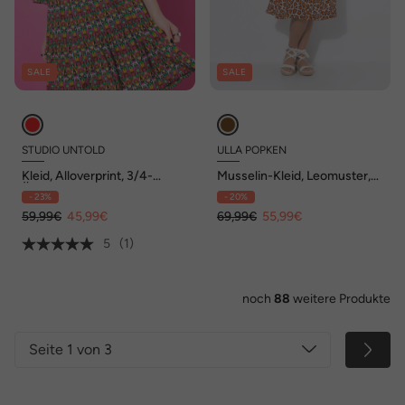
SALE
SALE
STUDIO UNTOLD
ULLA POPKEN
Kleid, Alloverprint, 3/4-
Musselin-Kleid, Leomuster,
Ärmel, Volants
A-Linie, V-Ausschnitt,
- 23%
- 20%
Halbarm
59,99€
45,99€
69,99€
55,99€
5
(1)
noch
88
weitere Produkte
Seite 1 von 3