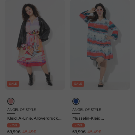
SALE
SALE
ANGEL OF STYLE
ANGEL OF STYLE
Kleid, A-Linie, Alloverdruck,
Musselin-Kleid,
Langarm
Streifenmuster, Volants
- 35%
- 35%
69,99€
45,49€
69,99€
45,49€