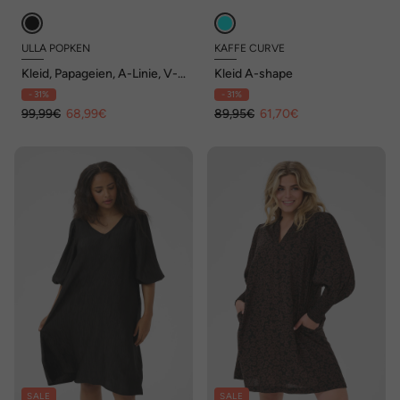
ULLA POPKEN
KAFFE CURVE
Kleid, Papageien, A-Linie, V-
Kleid A-shape
Ausschnitt, Glocken-
- 31%
- 31%
Halbarm
99,99€
68,99€
89,95€
61,70€
SALE
SALE