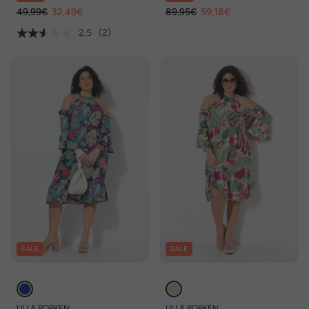
49,99€
32,49€
89,95€
59,18€
2.5
(2)
SALE
SALE
ULLA POPKEN
ULLA POPKEN