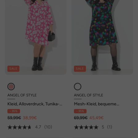
SALE
SALE
ANGEL OF STYLE
ANGEL OF STYLE
Kleid, Alloverdruck, Tunika-
Mesh-Kleid, bequeme
Ausschnitt
Passform, Sterne
- 35%
- 35%
59,99€
38,99€
69,99€
45,49€
4.7
(10)
5
(1)