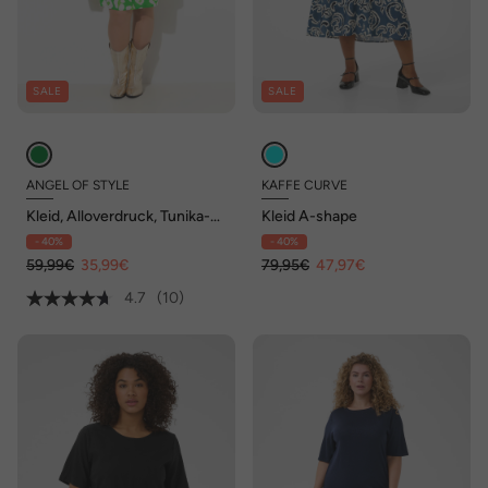
SALE
SALE
ANGEL OF STYLE
KAFFE CURVE
Kleid, Alloverdruck, Tunika-
Kleid A-shape
Ausschnitt
- 40%
- 40%
59,99€
35,99€
79,95€
47,97€
4.7
(10)