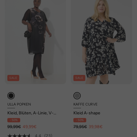
SALE
SALE
ULLA POPKEN
KAFFE CURVE
Kleid, Blüten, A-Linie, V-
Kleid A-shape
Ausschnitt, Cup-Halbarm
- 50%
- 50%
99,99€
49,99€
79,95€
39,98€
4.4
(23)