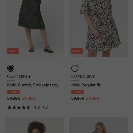
SALE
SALE
ULLA POPKEN
KAFFE CURVE
Kleid, Punkte, Smokeinsatz,
Kleid Regular fit
V-Ausschnitt, Halbarm
- 50%
- 50%
59,99€
29,99€
59,95€
29,98€
4.8
(6)