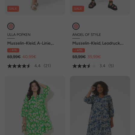
SALE
SALE
ULLA POPKEN
ANGEL OF STYLE
Musselin-Kleid, A-Linie,
Musselin-Kleid, Leodruck,
Tunika-Ausschnitt, 3/4-Arm
Tunika-Ausschnitt, weite
- 41%
- 40%
Ballonärmel
69,99€
40,99€
59,99€
35,99€
4.4
(21)
3.4
(5)