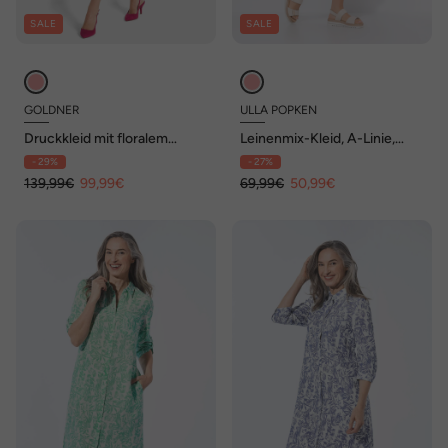
SALE
SALE
GOLDNER
ULLA POPKEN
Druckkleid mit floralem
Leinenmix-Kleid, A-Linie,
Muster
Rundhals, Halbarm, Taschen
- 29%
- 27%
139,99€
99,99€
69,99€
50,99€