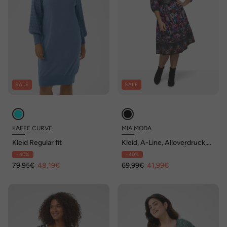
SALE
SALE
KAFFE CURVE
MIA MODA
Kleid Regular fit
Kleid, A-Line, Alloverdruck,
V-Ausschnitt, 3/4-Ärmel
- 40%
- 40%
79,95€
48,19€
69,99€
41,99€