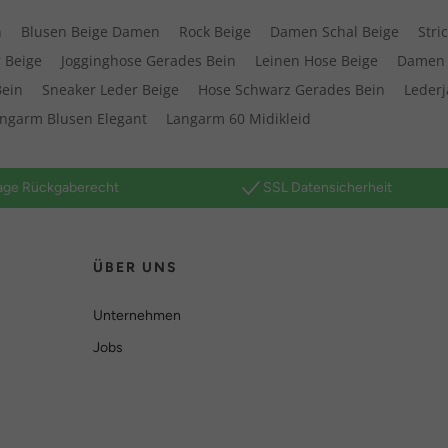
n
Blusen Beige Damen
Rock Beige
Damen Schal Beige
Stri
 Beige
Jogginghose Gerades Bein
Leinen Hose Beige
Damen 
Bein
Sneaker Leder Beige
Hose Schwarz Gerades Bein
Leder
ngarm Blusen Elegant
Langarm 60 Midikleid
age Rückgaberecht
SSL Datensicherheit
ÜBER UNS
Unternehmen
Jobs