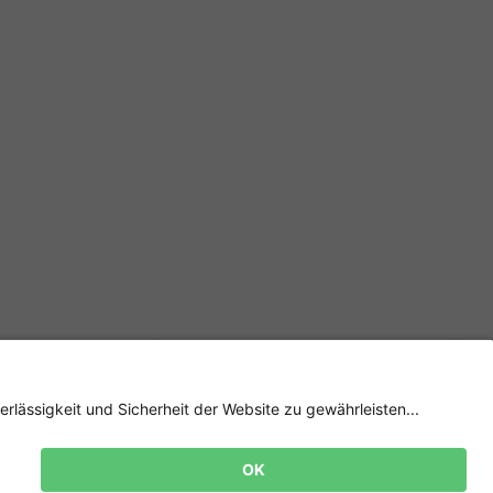
Newsletter
Jetzt
anmelden
und 15%
Rabatt sichern! 👈
Zur Anmeldung