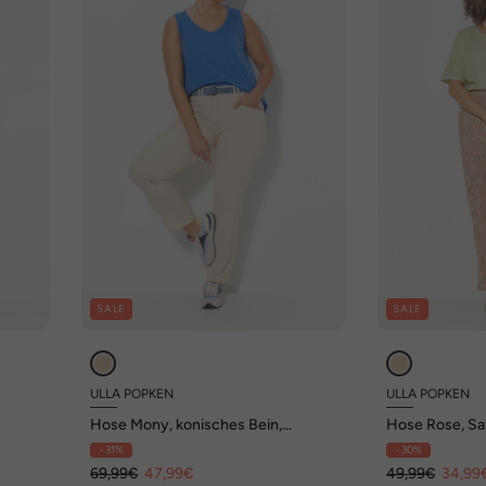
SALE
SALE
ULLA POPKEN
ULLA POPKEN
Hose Mony, konisches Bein,
Hose Rose, Saf
Zipptaschen, Stretch
Bein, Elastikb
- 31%
- 30%
69,99€
47,99€
49,99€
34,99