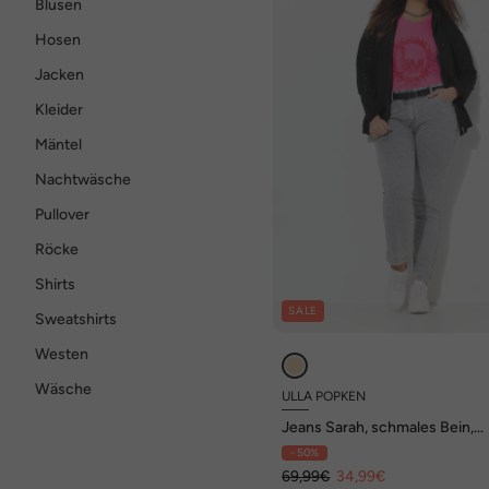
Blusen
Hosen
Jacken
Kleider
Mäntel
Nachtwäsche
Pullover
Röcke
Shirts
SALE
Sweatshirts
Westen
Wäsche
ULLA POPKEN
Jeans Sarah, schmales Bein,
Komfortbund
- 50%
69,99€
34,99€