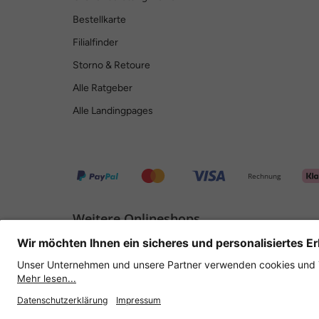
Bestellkarte
Filialfinder
Storno & Retoure
Alle Ratgeber
Alle Landingpages
Rechnung
Weitere Onlineshops
Deutschland