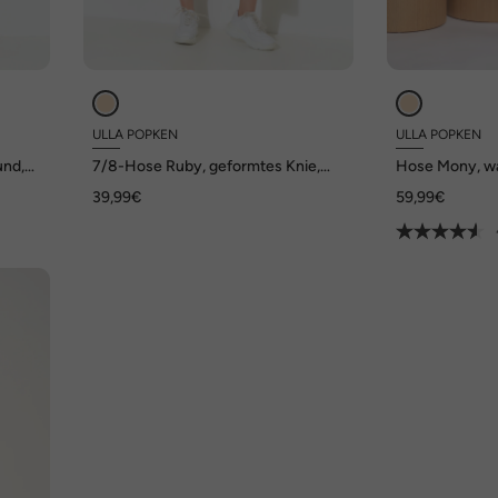
ULLA POPKEN
ULLA POPKEN
und,
7/8-Hose Ruby, geformtes Knie,
Hose Mony, wa
gerades Bein, Elastikbund
Bein, querelas
39,99€
59,99€