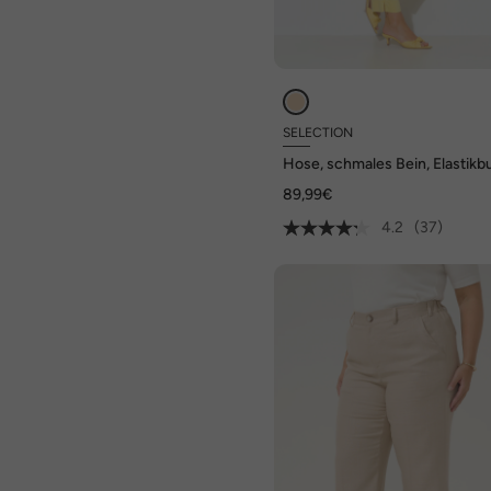
SELECTION
Hose, schmales Bein, Elastikb
Biesen, Schlitze
89,99€
4.2
(37)