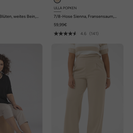
ULLA POPKEN
Blüten, weites Bein,
7/8-Hose Sienna, Fransensaum,
schmales Bein
59,99€
4.6
(141)