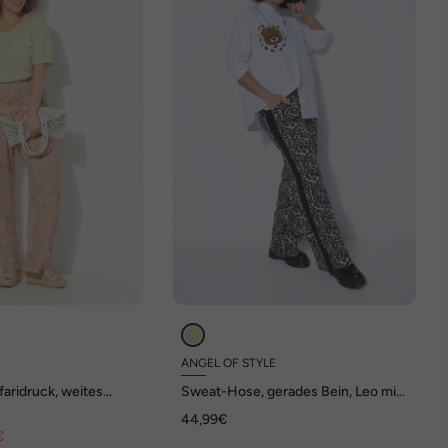
ANGEL OF STYLE
aridruck, weites
Sweat-Hose, gerades Bein, Leo mit
und
Streifen
44,99€
€