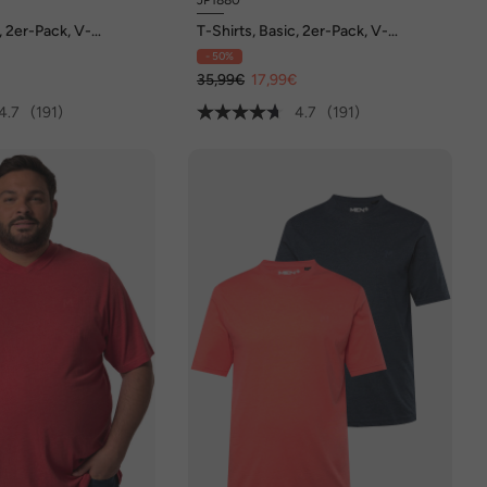
, 2er-Pack, V-
T-Shirts, Basic, 2er-Pack, V-
lbarm, bis 8 XL
Ausschnitt, Halbarm, bis 8 XL
- 50%
€
35,99€
17,99€
4.7
(191)
4.7
(191)