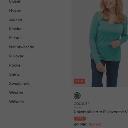
Blusen
Hosen
Jacken
Kleider
Mäntel
Nachtwäsche
Pullover
Röcke
Shirts
SALE
Sweatshirts
Westen
Wäsche
GOLDNER
Unkomplizierter Pullover mit V
Ausschnitt
- 62%
49,99€
19,04€