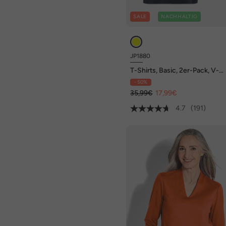
SALE
NACHHALTIG
JP1880
T-Shirts, Basic, 2er-Pack, V-
Ausschnitt, Halbarm, bis 8 XL
- 50%
35,99€
17,99€
4.7
(191)