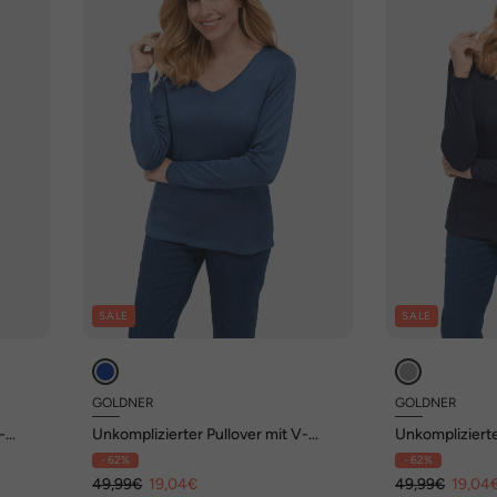
SALE
SALE
GOLDNER
GOLDNER
-
Unkomplizierter Pullover mit V-
Unkomplizierte
Ausschnitt
Ausschnitt
- 62%
- 62%
49,99€
19,04€
49,99€
19,04