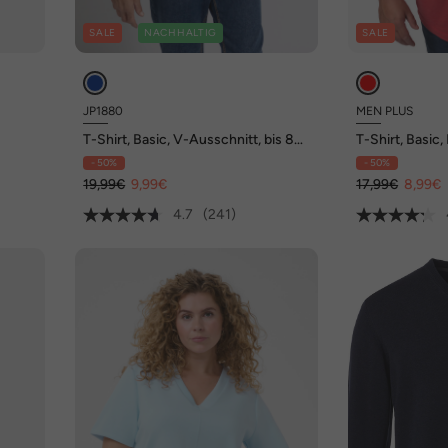
SALE
NACHHALTIG
SALE
JP1880
MEN PLUS
T-Shirt, Basic, V-Ausschnitt, bis 8
T-Shirt, Basic,
XL
Ausschnitt, bi
- 50%
- 50%
19,99€
9,99€
17,99€
8,99€
4.7
(241)