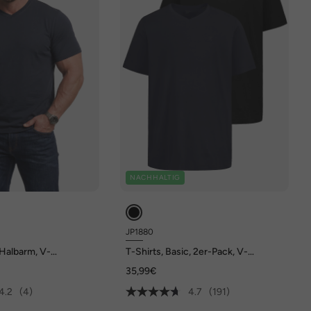
NACHHALTIG
JP1880
 Halbarm, V-
T-Shirts, Basic, 2er-Pack, V-
s 8 XL
Ausschnitt, Halbarm, bis 8 XL
35,99€
4.2
(4)
4.7
(191)