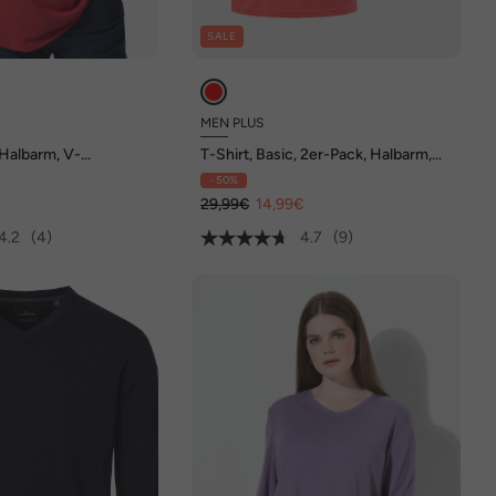
SALE
MEN PLUS
 Halbarm, V-
T-Shirt, Basic, 2er-Pack, Halbarm,
s 8 XL
V-Ausschnitt, bis 8 XL
- 50%
29,99€
14,99€
4.2
(4)
4.7
(9)