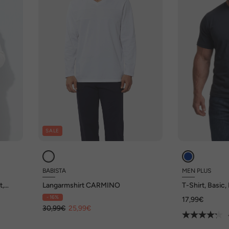
SALE
BABISTA
MEN PLUS
t,
Langarmshirt CARMINO
T-Shirt, Basic,
Ausschnitt, bi
- 16%
17,99€
30,99€
25,99€