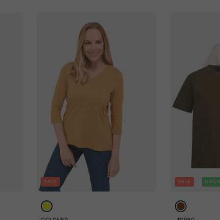
SALE
SALE
NACH
GOLDNER
JP1880