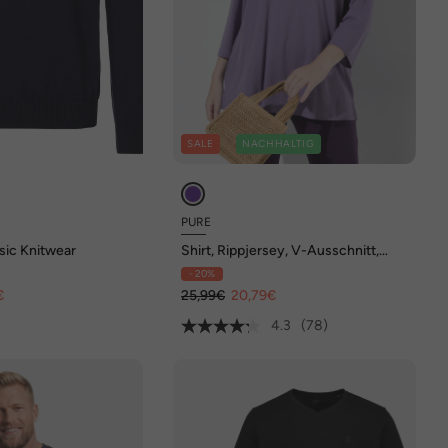
SALE
NACHHALTIG
PURE
asic Knitwear
Shirt, Rippjersey, V-Ausschnitt,
3/4-Arm, Biobaumwolle
- 20%
€
25,99€
20,79€
4.3
(78)