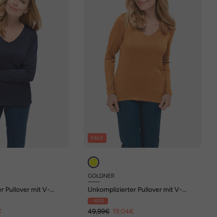
SALE
GOLDNER
r Pullover mit V-
Unkomplizierter Pullover mit V-
Ausschnitt
- 62%
€
49,99€
19,04€