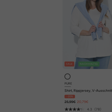
SALE
NACHHALTIG
PURE
Shirt, Rippjersey, V-Ausschnit
3/4-Arm, Biobaumwolle
- 20%
25,99€
20,79€
4.3
(78)