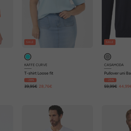
SALE
SALE
KAFFE CURVE
CASAMODA
T-shirt Loose fit
Pullover uni B
- 28%
- 25%
39,95€
28,76€
59,99€
44,99