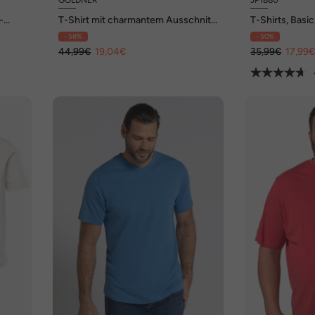
-
T-Shirt mit charmantem Ausschnitt
T-Shirts, Basic
und Schmucksteinchen
Ausschnitt, Ha
- 58%
- 50%
44,99€
19,04€
35,99€
17,99