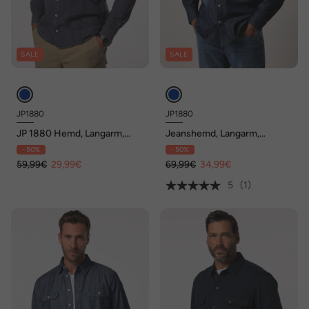
SALE
SALE
JP1880
JP1880
JP 1880 Hemd, Langarm,
Jeanshemd, Langarm,
Truckerstyle, Vintage Look,
Kentkragen, Vintage Look,
- 50%
- 50%
Kentkragen, Modern Basic
Modern Fit, bis 8 XL
Fit, bis 8 XL
59,99€
29,99€
69,99€
34,99€
5
(1)