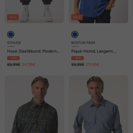
SALE
SALE
STHUGE
BOSTON PARK
Hose, Elastikbund, Modern
Piqué-Hemd, Langarm,
Fit, 3 Taschen, bis 8 XL
Kentkragen, Comfort Fit, bis
- 50%
- 50%
8 XL
69,99€
34,99€
59,99€
29,99€