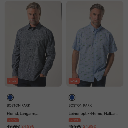
SALE
SALE
BOSTON PARK
BOSTON PARK
Hemd, Langarm,
Leinenoptik-Hemd, Halbarm,
Alloverdruck, Kentkragen,
Minimal-Print, Buttondown-
- 50%
- 50%
Comfort Fit, bis 8 XL
Kragen, Comfort Fit, bis 8 XL
49,99€
24,99€
49,99€
24,99€