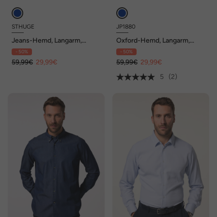
STHUGE
JP1880
Jeans-Hemd, Langarm,
Oxford-Hemd, Langarm,
Alloverprint, Modern Fit,
Buttondown-Kragen, Modern
- 50%
- 50%
Kentkragen, bis 8 XL
Fit, bis 8 XL
59,99€
29,99€
59,99€
29,99€
5
(2)