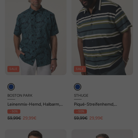
SALE
SALE
BOSTON PARK
STHUGE
Leinenmix-Hemd, Halbarm,
Piqué-Streifenhemd,
floraler Print, Kentkragen,
Halbarm, kastiger Fit, bis 8 XL
- 50%
- 50%
Comfort Fit, bis 8 XL
59,99€
29,99€
59,99€
29,99€