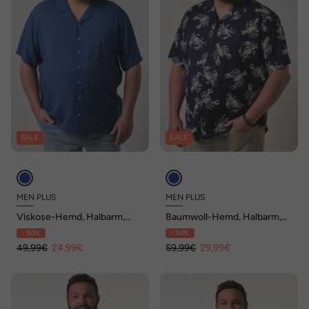
SALE
SALE
MEN PLUS
MEN PLUS
Viskose-Hemd, Halbarm,
Baumwoll-Hemd, Halbarm,
Alloverprint, Cubakragen,
Alloverprint, Cubakragen,
- 50%
- 50%
Cuba Fit, bis 8 XL
Cuba Fit, bis 8 XL
49,99€
24,99€
59,99€
29,99€