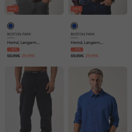
SALE
SALE
BOSTON PARK
BOSTON PARK
Hemd, Langarm,
Hemd, Langarm,
Minimalmuster, Buttondown-
Minimalmuster, Buttondown-
- 50%
- 50%
Kragen, Comfort Fit, bis 8 XL
Kragen, Comfort Fit, bis 8 XL
59,99€
29,99€
59,99€
29,99€