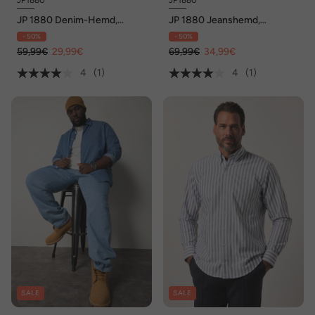
JP1880
JP1880
JP 1880 Denim-Hemd,
JP 1880 Jeanshemd,
Langarm, Buttondown-
Langarm, Vintage-Look,
- 50%
- 50%
Kragen, Modern Basic Fit, bis
Kentkragen, Modern Fit, bis 8
8 XL
59,99€
29,99€
XL
69,99€
34,99€
4
(1)
4
(1)
SALE
SALE