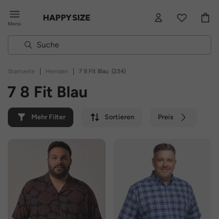
Menü
|
|
Startseite
Hemden
7 8 Fit Blau
(234)
7 8 Fit Blau
Mehr Filter
Sortieren
Preis
Farbe
Marke
Nachhaltig