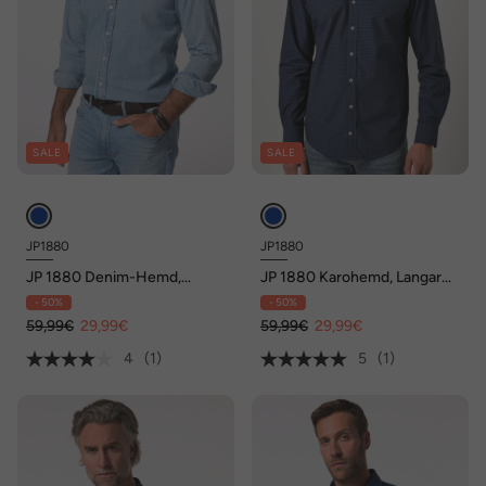
SALE
SALE
JP1880
JP1880
JP 1880 Denim-Hemd,
JP 1880 Karohemd, Langarm,
Langarm, Buttondown-
Kentkragen, Modern Fit, bis 8
- 50%
- 50%
Kragen, Modern Basic Fit, bis
XL
8 XL
59,99€
29,99€
59,99€
29,99€
4
(1)
5
(1)