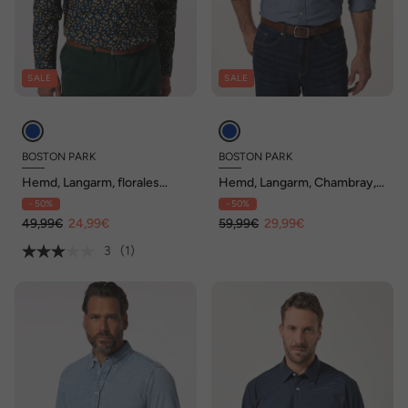
SALE
SALE
BOSTON PARK
BOSTON PARK
Hemd, Langarm, florales
Hemd, Langarm, Chambray,
Muster, Kentkragen, Comfort
Kentkragen, Comfort Fit, bis
- 50%
- 50%
Fit, bis 8 XL
8 XL
49,99€
24,99€
59,99€
29,99€
3
(1)