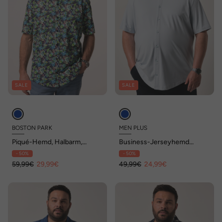
SALE
SALE
BOSTON PARK
MEN PLUS
Piqué-Hemd, Halbarm,
Business-Jerseyhemd
Alloverdruck, Kentkragen,
FLEXLASTIC®, Halbarm,
- 50%
- 50%
Comfort Fit, bis 8 XL
Kentkragen, Modern Fit, bis 8
59,99€
29,99€
XL
49,99€
24,99€