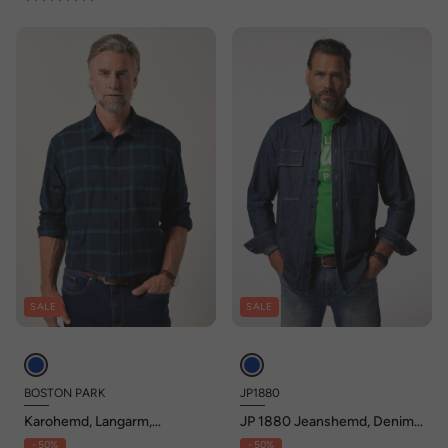
SALE
SALE
BOSTON PARK
JP1880
Karohemd, Langarm,
JP 1880 Jeanshemd, Denim,
Kentkragen, Comfort Fit, bis
Langarm, Kentkragen,
- 50%
- 50%