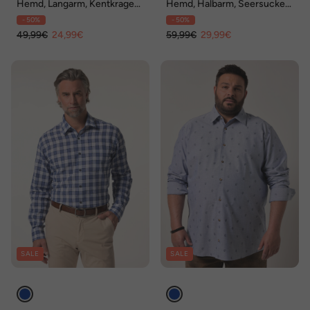
Hemd, Langarm, Kentkragen,
Hemd, Halbarm, Seersucker,
Alloverprint, Comfort Fit, bis
Buttondown-Kragen,
- 50%
- 50%
8 XL
Comfort Fit, bis 8 XL
49,99€
24,99€
59,99€
29,99€
SALE
SALE