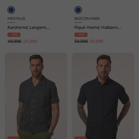
MEN PLUS
BOSTON PARK
Karohemd, Langarm,
Piqué-Hemd, Halbarm,
Kentkragen, Comfort Fit, bis
Alloverprint, Buttondown-
- 50%
- 50%
8 XL
Kragen, Modern Fit, bis 8 XL
49,99€
24,99€
59,99€
29,99€