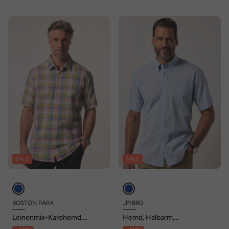
SALE
SALE
BOSTON PARK
JP1880
Leinenmix-Karohemd,
Hemd, Halbarm,
Halbarm, Kentkragen,
Buttondown-Kragen, Modern