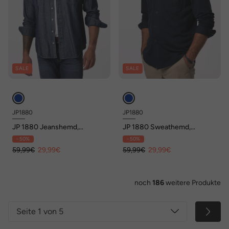
SALE
SALE
JP1880
JP1880
JP 1880 Jeanshemd,
JP 1880 Sweathemd,
Langarm, Kentkragen,
Kentkragen, Modern Fit, bis 8
- 50%
- 50%
Modern Fit, bis 8 XL
XL
59,99€
29,99€
59,99€
29,99€
noch
186
weitere Produkte
Seite 1 von 5