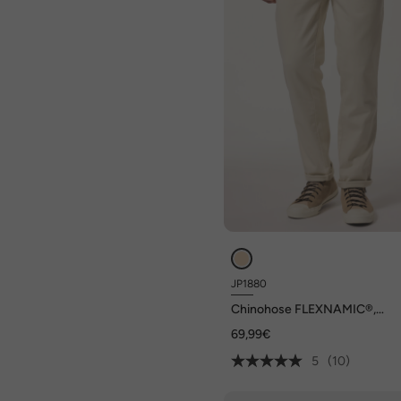
JP1880
Chinohose FLEXNAMIC®,
Elastikbund, bis Gr. 72
69,99€
5
(10)