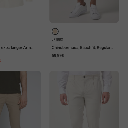
JP1880
extra langer Arm
Chinobermuda, Bauchfit, Regular
ort Fit
Fit, bis 72
59,99€
€