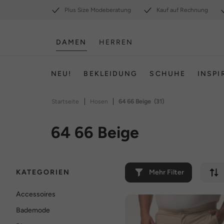
Plus Size Modeberatung
Kauf auf Rechnung
DAMEN
HERREN
NEU!
BEKLEIDUNG
SCHUHE
INSPI
|
|
Startseite
Hosen
64 66 Beige
(31)
64 66 Beige
KATEGORIEN
Mehr Filter
Accessoires
Bademode