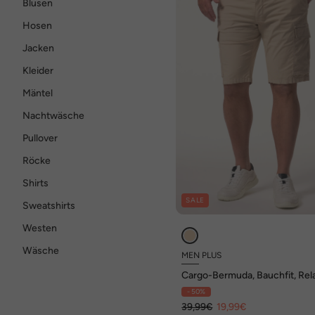
Blusen
Hosen
Jacken
Kleider
Mäntel
Nachtwäsche
Pullover
Röcke
Shirts
SALE
Sweatshirts
Westen
Wäsche
MEN PLUS
Cargo-Bermuda, Bauchfit, Rel
Fit, bis 72
- 50%
39,99€
19,99€