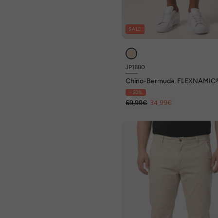
SALE
JP1880
Chino-Bermuda, FLEXNAMIC®
Straight Fit, bis Gr. 72
- 50%
69,99€
34,99€