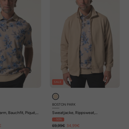
SALE
BOSTON PARK
arm, Bauchfit, Piqué,
Sweatjacke, Rippsweat,
bis 84/86
Stehkragen, bis 84/86
- 50%
€
69,99€
34,99€