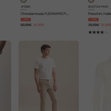
JP1880
BOSTON PARK
Chinobermuda FLEXNAMIC®,
Poloshirt, Halb
Flatfront, bis Gr. 72
84/86
- 50%
- 50%
er,
69,99€
34,99€
39,99€
19,99