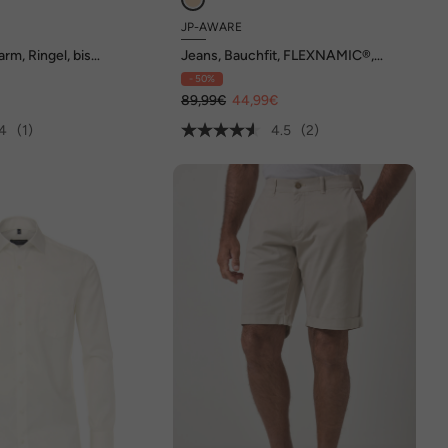
JP-AWARE
arm, Ringel, bis
Jeans, Bauchfit, FLEXNAMIC®,
Nachhaltigkeit, Straight Fit, GOTS
- 50%
zertifizierte Biobaumwolle, bis 72
€
89,99€
44,99€
4
(1)
4.5
(2)