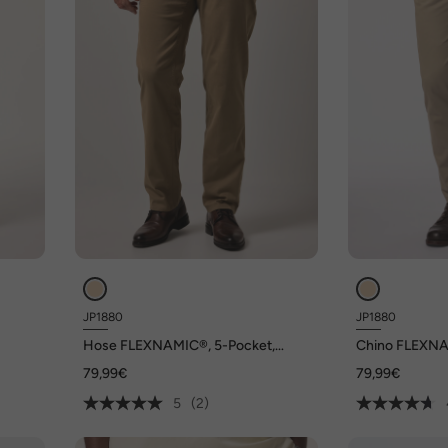
JP1880
JP1880
Hose FLEXNAMIC®, 5-Pocket,
Chino FLEXNAM
Straight Fit, bis 72/36
Bund, Modern St
79,99€
79,99€
5
(2)