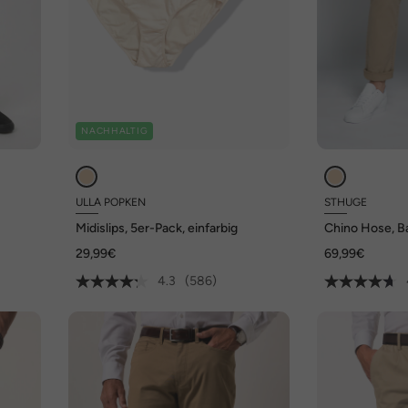
NACHHALTIG
ULLA POPKEN
STHUGE
Midislips, 5er-Pack, einfarbig
Chino Hose, B
Straight Fit, 4
29,99€
69,99€
4.3
(586)