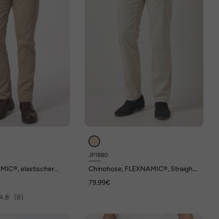
JP1880
IC®, elastischer
Chinohose, FLEXNAMIC®, Straight
raight Fit, bis Gr. 72
Fit
79,99€
4.8
(8)