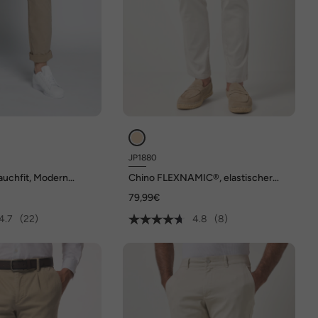
JP1880
auchfit, Modern
Chino FLEXNAMIC®, elastischer
 Pocket, bis Gr. 36
Bund, Modern Straight Fit, bis Gr. 72
79,99€
4.7
(22)
4.8
(8)