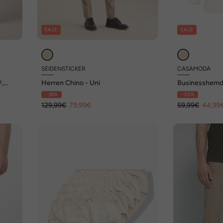
SALE
SALE
SEIDENSTICKER
CASAMODA
,
Herren Chino - Uni
Businesshemd 
69cm uni Comf
- 38%
- 25%
129,99€
79,99€
59,99€
44,99