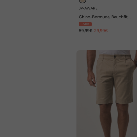
JP-AWARE
Chino-Bermuda, Bauchfit,
FLEXNAMIC®, Nachhaltigkeit,
- 50%
Regular Fit, recyceltes Polyest
bis 72
59,99€
29,99€