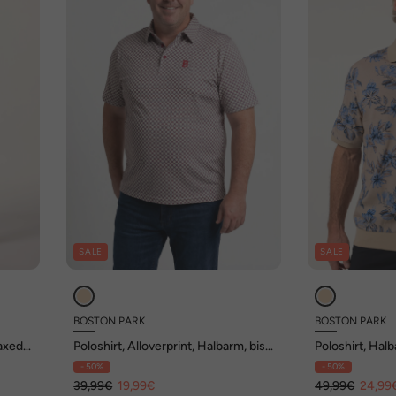
SALE
SALE
BOSTON PARK
BOSTON PARK
axed
Poloshirt, Alloverprint, Halbarm, bis
Poloshirt, Halb
84/86
Alloverprint, 
- 50%
- 50%
39,99€
19,99€
49,99€
24,99